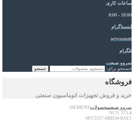
ساعات کاری
18:00 - 8:00
اینستاگرام
servosanatt
تلگرام
سروو صنعت
جستجو برای:
جستجو
فروشگاه
خرید و فروش تجهیزات اتوماسیون صنعتی
سروو صنعت
محصولات
SIEMENS
NCU 573.4
6FC5357-0BB34-0AE1