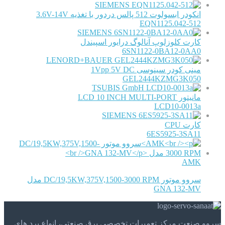
SIEMENS
انکودر ابسولوت 512 پالس دردور با تغذیه 3.6V-14V
EQN1125.042-512
SIEMENS
کارت کلوزلوپ آنالوگ درایور اسپیندل
6SN1122-0BA12-0AA0
LENORD+BAUER
مینی کودر سینوسی 1Vpp 5V DC
GEL2444KZMG3K050
TSUBIS GmbH
مانیتور LCD 10 INCH MULTI-PORT
LCD10-0013a
SIEMENS
کارت CPU
6ES5925-3SA11
AMK
سروو موتور DC/19,5KW,375V,1500-3000 RPM مدل
GNA 132-MV
سروو صنعت مرکز تعمیرات تخصصی برق صنعتی، انواع برد های