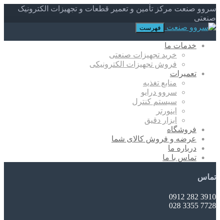
سروو صنعت مرکز تأمین و تعمیر قطعات و تجهیزات الکترونیک
صنعتی
فهرست
خدمات ما
خرید تجهیزات صنعتی
فروش تجهیزات الکترونیکی
تعمیرات
منابع تغذیه
سروو درایو
سیستم کنترل
اینورتر
ابزار دقیق
فروشگاه
عرضه و فروش کالای شما
درباره ما
تماس با ما
تماس
3910 282 0912
7728 3355 028