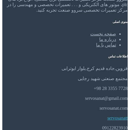
plc، موتور های الکتریکی و . . . تعمیرات تخصصی و مهندسی را در
مرکز تعمیرات تخصصی سروو صنعت تجربه کنید.
منوی اصلی
صفحه نخست
درباره ما
تماس با ما
اطلاعات تماس
قزوین,جاده قدیم کرج,بلوار ابوترابی
مجتمع صنعتی شهید رجایی
7728 3355 28 98+
servosanat@gmail.com
servosanat.com
servosanatt
09122823910