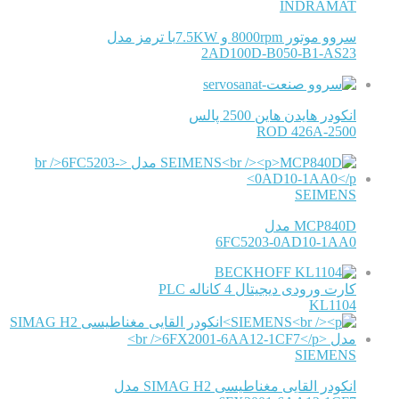
INDRAMAT
سروو موتور 8000rpm و 7.5KWبا ترمز مدل
2AD100D-B050-B1-AS23
انکودر هایدن هاین 2500 پالس
ROD 426A-2500
SEIMENS
MCP840D مدل
6FC5203-0AD10-1AA0
BECKHOFF
کارت ورودی دیجیتال 4 کاناله PLC
KL1104
SIEMENS
انکودر القایی مغناطیسی SIMAG H2 مدل