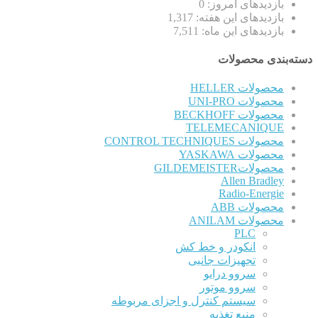
بازدیدهای امروز:
0
بازدیدهای این هفته:
1,317
بازدیدهای این ماه:
7,511
دسته‌بندی محصولات
محصولات HELLER
محصولات UNI-PRO
محصولات BECKHOFF
TELEMECANIQUE
محصولات CONTROL TECHNIQUES
محصولات YASKAWA
محصولاتGILDEMEISTER
Allen Bradley
Radio-Energie
محصولات ABB
محصولات ANILAM
PLC
انکودر و خط کش
تجهیزات جانبی
سروو درایو
سروو موتور
سیستم کنترل و اجزای مربوطه
منبع تغذیه