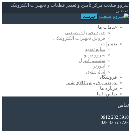
سروو صنعت مرکز تأمین و تعمیر قطعات و تجهیزات الکترونیک
صنعتی
فهرست
خدمات ما
خرید تجهیزات صنعتی
فروش تجهیزات الکترونیکی
تعمیرات
منابع تغذیه
سروو درایو
سیستم کنترل
اینورتر
ابزار دقیق
فروشگاه
عرضه و فروش کالای شما
درباره ما
تماس با ما
تماس
3910 282 0912
7728 3355 028