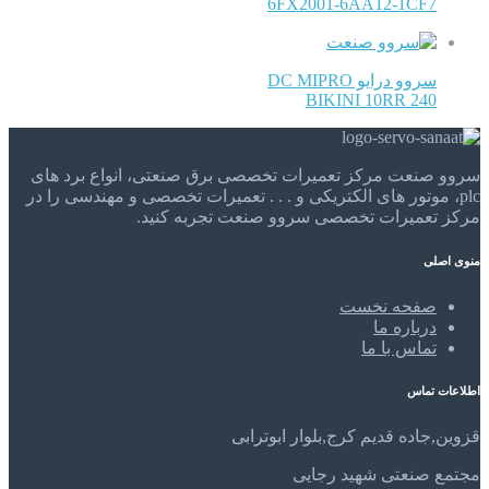
6FX2001-6AA12-1CF7
سروو درایو DC MIPRO
BIKINI 10RR 240
سروو صنعت مرکز تعمیرات تخصصی برق صنعتی، انواع برد های
plc، موتور های الکتریکی و . . . تعمیرات تخصصی و مهندسی را در
مرکز تعمیرات تخصصی سروو صنعت تجربه کنید.
منوی اصلی
صفحه نخست
درباره ما
تماس با ما
اطلاعات تماس
قزوین,جاده قدیم کرج,بلوار ابوترابی
مجتمع صنعتی شهید رجایی