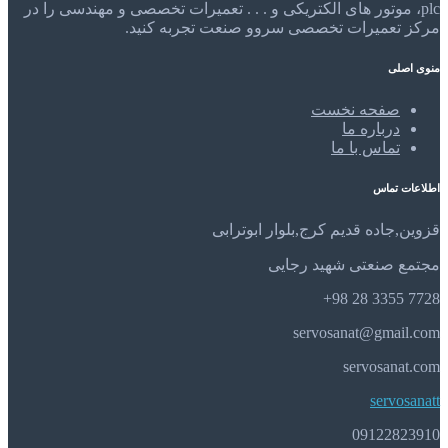
plc، موتور های الکتریکی و . . . تعمیرات تخصصی و مهندسی را در
مرکز تعمیرات تخصصی سروو صنعت تجربه کنید.
منوی اصلی
صفحه نخست
درباره ما
تماس با ما
اطلاعات تماس
قزوین,جاده قدیم کرج,بلوار ابوترابی
مجتمع صنعتی شهید رجایی
7728 3355 28 98+
servosanat@gmail.com
servosanat.com
servosanatt
09122823910