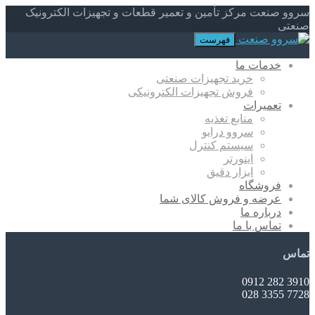
سروو صنعت مرکز تأمین و تعمیر قطعات و تجهیزات الکترونیک
صنعتی
فهرست
خدمات ما
خرید تجهیزات صنعتی
فروش تجهیزات الکترونیکی
تعمیرات
منابع تغذیه
سروو درایو
سیستم کنترل
اینورتر
ابزار دقیق
فروشگاه
عرضه و فروش کالای شما
درباره ما
تماس با ما
تماس
3910 282 0912
7728 3355 028