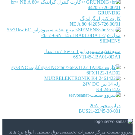
GRUNDIG
کارت کنترل گراندیگ
NE A 80 44205-726.00/01
SIEMENS
منبع تغذیه سیمودرایو 611 55/71kw مدل
6SN1145-1BA01-0DA1
کارت sys3 NC
6FX1122-1AD02
MURRELEKTRONIK
رله 14 پین 24V DC
K4-2461422
درایو محور 20A
BUS21-22/45-30-001
سروو صنعت مرکز تعمیرات تخصصی برق صنعتی، انواع برد های