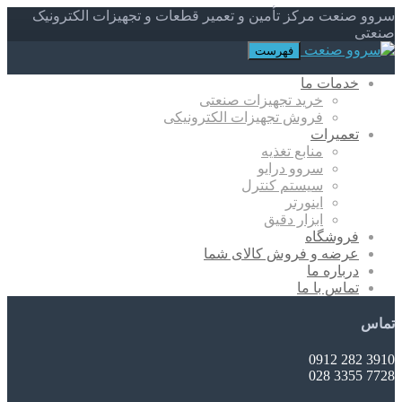
سروو صنعت مرکز تأمین و تعمیر قطعات و تجهیزات الکترونیک
صنعتی
فهرست
خدمات ما
خرید تجهیزات صنعتی
فروش تجهیزات الکترونیکی
تعمیرات
منابع تغذیه
سروو درایو
سیستم کنترل
اینورتر
ابزار دقیق
فروشگاه
عرضه و فروش کالای شما
درباره ما
تماس با ما
تماس
3910 282 0912
7728 3355 028