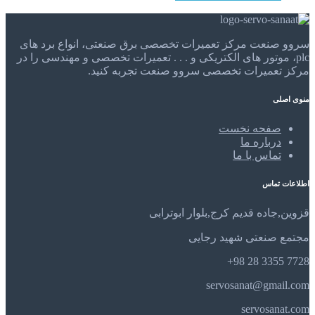
سروو صنعت مرکز تعمیرات تخصصی برق صنعتی، انواع برد های
plc، موتور های الکتریکی و . . . تعمیرات تخصصی و مهندسی را در
مرکز تعمیرات تخصصی سروو صنعت تجربه کنید.
منوی اصلی
صفحه نخست
درباره ما
تماس با ما
اطلاعات تماس
قزوین,جاده قدیم کرج,بلوار ابوترابی
مجتمع صنعتی شهید رجایی
7728 3355 28 98+
servosanat@gmail.com
servosanat.com