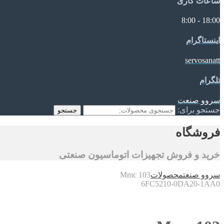
ساعات کاری
18:00 - 8:00
اینستاگرام
servosanatt
تلگرام
سروو صنعت
جستجو برای:
جستجو
فروشگاه
خرید و فروش تجهیزات اتوماسیون صنعتی
سروو صنعت
محصولات
Mmc 103
6FC5210-0DA20-1AA0