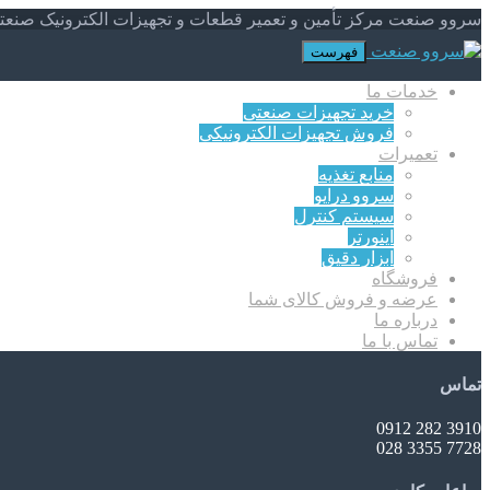
سروو صنعت مرکز تأمین و تعمیر قطعات و تجهیزات الکترونیک صنعت
فهرست
خدمات ما
خرید تجهیزات صنعتی
فروش تجهیزات الکترونیکی
تعمیرات
منابع تغذیه
سروو درایو
سیستم کنترل
اینورتر
ابزار دقیق
فروشگاه
عرضه و فروش کالای شما
درباره ما
تماس با ما
تماس
3910 282 0912
7728 3355 028