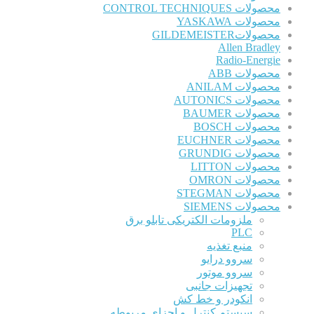
محصولات CONTROL TECHNIQUES
محصولات YASKAWA
محصولاتGILDEMEISTER
Allen Bradley
Radio-Energie
محصولات ABB
محصولات ANILAM
محصولات AUTONICS
محصولات BAUMER
محصولات BOSCH
محصولات EUCHNER
محصولات GRUNDIG
محصولات LITTON
محصولات OMRON
محصولات STEGMAN
محصولات SIEMENS
ملزومات الکتریکی تابلو برق
PLC
منبع تغذیه
سروو درایو
سروو موتور
تجهیزات جانبی
انکودر و خط کش
سیستم کنترل و اجزای مربوطه