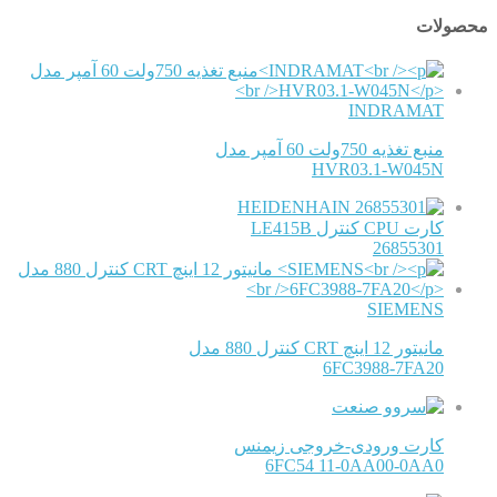
محصولات
INDRAMAT
منبع تغذیه 750ولت 60 آمپر مدل
HVR03.1-W045N
HEIDENHAIN
کارت CPU کنترل LE415B
26855301
SIEMENS
مانیتور 12 اینچ CRT کنترل 880 مدل
6FC3988-7FA20
کارت ورودی-خروجی زیمنس
6FC54 11-0AA00-0AA0