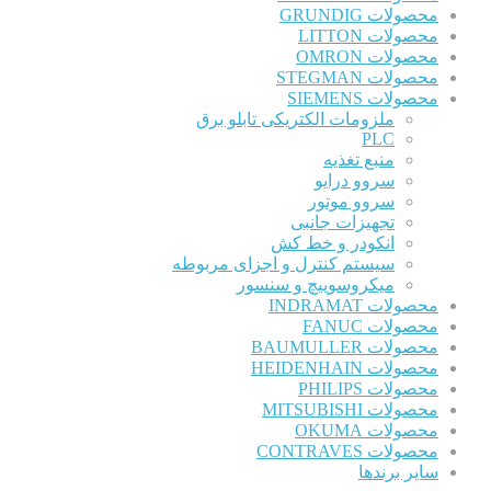
محصولات GRUNDIG
محصولات LITTON
محصولات OMRON
محصولات STEGMAN
محصولات SIEMENS
ملزومات الکتریکی تابلو برق
PLC
منبع تغذیه
سروو درایو
سروو موتور
تجهیزات جانبی
انکودر و خط کش
سیستم کنترل و اجزای مربوطه
میکروسوییچ و سنسور
محصولات INDRAMAT
محصولات FANUC
محصولات BAUMULLER
محصولات HEIDENHAIN
محصولات PHILIPS
محصولات MITSUBISHI
محصولات OKUMA
محصولات CONTRAVES
سایر برندها