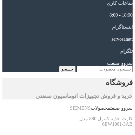
ساعات کاری
18:00 - 8:00
اینستاگرام
servosanatt
تلگرام
سروو صنعت
جستجو
جستجو
برای:
فروشگاه
خرید و فروش تجهیزات اتوماسیون صنعتی
سروو صنعت
محصولات
SIEMENS
کارت تغذیه کنترل 880 مدل
6EW1861-3AB