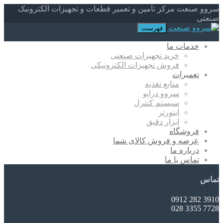
سروو صنعت مرکز تأمین و تعمیر قطعات و تجهیزات الکترونیک
صنعتی
فهرست
خدمات ما
خرید تجهیزات صنعتی
فروش تجهیزات الکترونیکی
تعمیرات
منابع تغذیه
سروو درایو
سیستم کنترل
اینورتر
ابزار دقیق
فروشگاه
عرضه و فروش کالای شما
درباره ما
تماس با ما
تماس
3910 282 0912
7728 3355 028