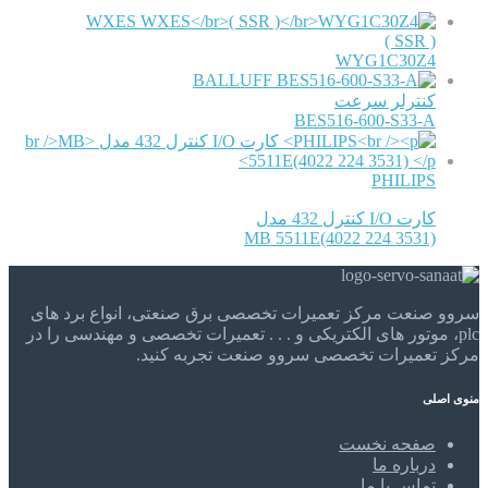
WXES
( SSR )
WYG1C30Z4
BALLUFF
کنترلر سرعت
BES516-600-S33-A
PHILIPS
کارت I/O کنترل 432 مدل
MB 5511E(4022 224 3531)
سروو صنعت مرکز تعمیرات تخصصی برق صنعتی، انواع برد های
plc، موتور های الکتریکی و . . . تعمیرات تخصصی و مهندسی را در
مرکز تعمیرات تخصصی سروو صنعت تجربه کنید.
منوی اصلی
صفحه نخست
درباره ما
تماس با ما