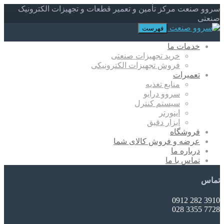
سروو صنعت مرکز تأمین و تعمیر قطعات و تجهیزات الکترونیک
صنعتی
فهرست
خدمات ما
خرید تجهیزات صنعتی
فروش تجهیزات الکترونیکی
تعمیرات
منابع تغذیه
سروو درایو
سیستم کنترل
اینورتر
ابزار دقیق
فروشگاه
عرضه و فروش کالای شما
درباره ما
تماس با ما
تماس
3910 282 0912
7728 3355 028