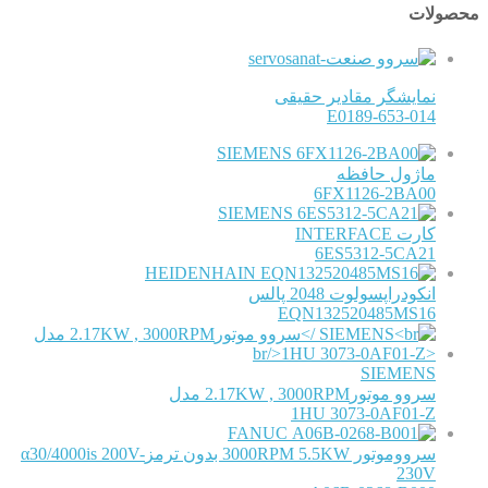
محصولات
نمایشگر مقادیر حقیقی
E0189-653-014
SIEMENS
ماژول حافظه
6FX1126-2BA00
SIEMENS
کارت INTERFACE
6ES5312-5CA21
HEIDENHAIN
انکودراپسولوت 2048 پالس
EQN132520485MS16
SIEMENS
سروو موتور2.17KW , 3000RPM مدل
1HU 3073-0AF01-Z
FANUC
سرووموتور 3000RPM 5.5KW بدون ترمزα30/4000is 200V-
230V