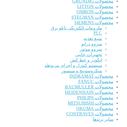
محصولات GRUNDIG
محصولات LITTON
محصولات OMRON
محصولات STEGMAN
محصولات SIEMENS
ملزومات الکتریکی تابلو برق
PLC
منبع تغذیه
سروو درایو
سروو موتور
تجهیزات جانبی
انکودر و خط کش
سیستم کنترل و اجزای مربوطه
میکروسوییچ و سنسور
محصولات INDRAMAT
محصولات FANUC
محصولات BAUMULLER
محصولات HEIDENHAIN
محصولات PHILIPS
محصولات MITSUBISHI
محصولات OKUMA
محصولات CONTRAVES
سایر برندها