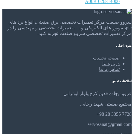
A06B-0268-B000
سروو صنعت مرکز تعمیرات تخصصی برق صنعتی، انواع برد های
plc، موتور های الکتریکی و . . . تعمیرات تخصصی و مهندسی را در
مرکز تعمیرات تخصصی سروو صنعت تجربه کنید.
منوی اصلی
صفحه نخست
درباره ما
تماس با ما
اطلاعات تماس
قزوین,جاده قدیم کرج,بلوار ابوترابی
مجتمع صنعتی شهید رجایی
7728 3355 28 98+
servosanat@gmail.com