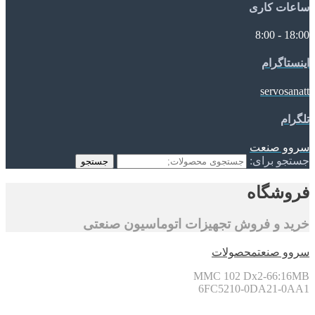
ساعات کاری
18:00 - 8:00
اینستاگرام
servosanatt
تلگرام
سروو صنعت
جستجو برای:
جستجو
فروشگاه
خرید و فروش تجهیزات اتوماسیون صنعتی
سروو صنعت
محصولات
MMC 102 Dx2-66:16MB
6FC5210-0DA21-0AA1