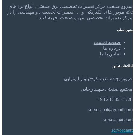
سروو صنعت مرکز تعمیرات تخصصی برق صنعتی، انواع برد های
plc، موتور های الکتریکی و . . . تعمیرات تخصصی و مهندسی را در
مرکز تعمیرات تخصصی سروو صنعت تجربه کنید.
منوی اصلی
صفحه نخست
درباره ما
تماس با ما
اطلاعات تماس
قزوین,جاده قدیم کرج,بلوار ابوترابی
مجتمع صنعتی شهید رجایی
7728 3355 28 98+
servosanat@gmail.com
servosanat.com
servosanatt