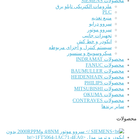
محصولات SIEMENS
ملزومات الکتریکی تابلو برق
PLC
منبع تغذیه
سروو درایو
سروو موتور
تجهیزات جانبی
انکودر و خط کش
سیستم کنترل و اجزای مربوطه
میکروسوییچ و سنسور
محصولات INDRAMAT
محصولات FANUC
محصولات BAUMULLER
محصولات HEIDENHAIN
محصولات PHILIPS
محصولات MITSUBISHI
محصولات OKUMA
محصولات CONTRAVES
سایر برندها
محصولات