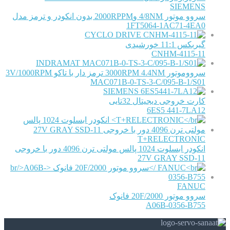
SIEMENS
سروو موتور 4/8NM و2000RPPM بدون انکودر و ترمز مدل
1FT5064-1AC71-4EA0
CYCLO DRIVE
گیربکس 11:1 خورشیدی
CNHM-4115-11
INDRAMAT
سرووموتور 3000RPM 4.4NM ترمز دار با تاکو 3V/1000RPM
MAC071B-0-TS-3-C/095-B-1/S01
SIEMENS
کارت خروجی دیجیتال 32تایی
6ES5 441-7LA12
T+RELECTRONIC
انکودر ابسلوت 1024 پالس مولتی ترن 4096 دور با خروجی
11-27V GRAY SSD
FANUC
سروو موتور 20F/2000 فانوک
A06B-0356-B755