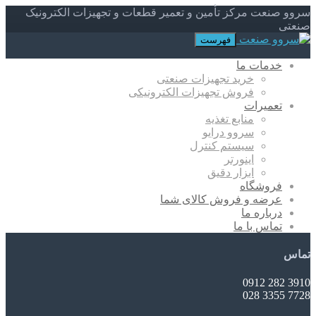
سروو صنعت مرکز تأمین و تعمیر قطعات و تجهیزات الکترونیک
صنعتی
فهرست
خدمات ما
خرید تجهیزات صنعتی
فروش تجهیزات الکترونیکی
تعمیرات
منابع تغذیه
سروو درایو
سیستم کنترل
اینورتر
ابزار دقیق
فروشگاه
عرضه و فروش کالای شما
درباره ما
تماس با ما
تماس
3910 282 0912
7728 3355 028