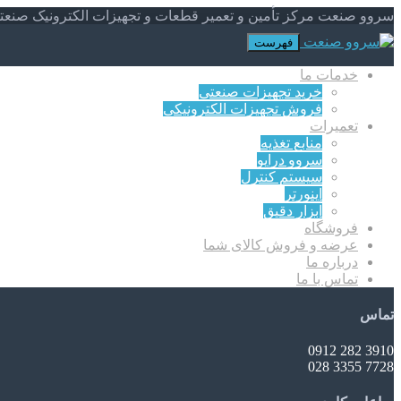
سروو صنعت مرکز تأمین و تعمیر قطعات و تجهیزات الکترونیک صنعت
فهرست
خدمات ما
خرید تجهیزات صنعتی
فروش تجهیزات الکترونیکی
تعمیرات
منابع تغذیه
سروو درایو
سیستم کنترل
اینورتر
ابزار دقیق
فروشگاه
عرضه و فروش کالای شما
درباره ما
تماس با ما
تماس
3910 282 0912
7728 3355 028