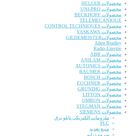
محصولات HELLER
محصولات UNI-PRO
محصولات BECKHOFF
TELEMECANIQUE
محصولات CONTROL TECHNIQUES
محصولات YASKAWA
محصولاتGILDEMEISTER
Allen Bradley
Radio-Energie
محصولات ABB
محصولات ANILAM
محصولات AUTONICS
محصولات BAUMER
محصولات BOSCH
محصولات EUCHNER
محصولات GRUNDIG
محصولات LITTON
محصولات OMRON
محصولات STEGMAN
محصولات SIEMENS
ملزومات الکتریکی تابلو برق
PLC
منبع تغذیه
سروو درایو