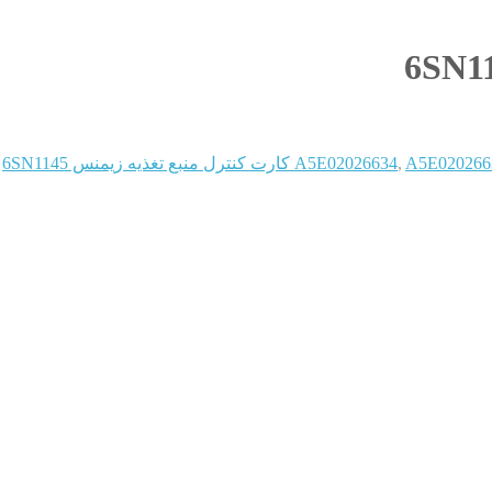
ل منبع تغذیه زیمنس 6SN1145
,
A5E02026634