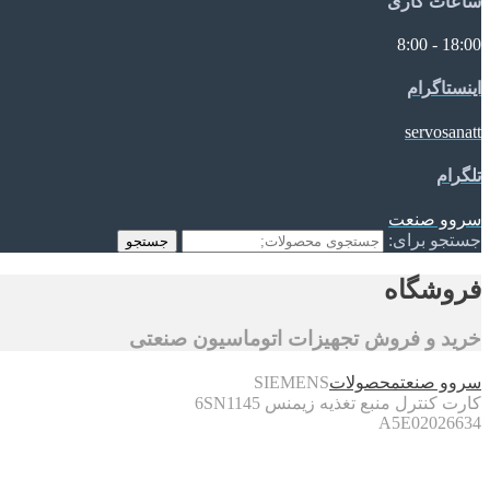
ساعات کاری
18:00 - 8:00
اینستاگرام
servosanatt
تلگرام
سروو صنعت
جستجو برای:
جستجو
فروشگاه
خرید و فروش تجهیزات اتوماسیون صنعتی
سروو صنعت
محصولات
SIEMENS
کارت کنترل منبع تغذیه زیمنس 6SN1145
A5E02026634