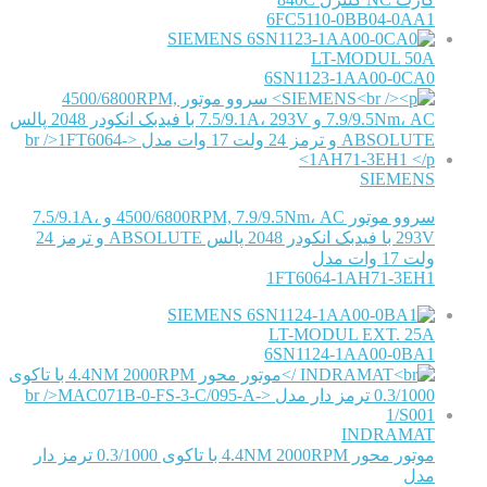
6FC5110-0BB04-0AA1
SIEMENS
LT-MODUL 50A
6SN1123-1AA00-0CA0
SIEMENS
سروو موتور 4500/6800RPM, 7.9/9.5Nm، AC و 7.5/9.1A،
293V با فیدبک انکودر 2048 پالس ABSOLUTE و ترمز 24
ولت 17 وات مدل
1FT6064-1AH71-3EH1
SIEMENS
LT-MODUL EXT. 25A
6SN1124-1AA00-0BA1
INDRAMAT
موتور محور 4.4NM 2000RPM با تاکوی 0.3/1000 ترمز دار
مدل