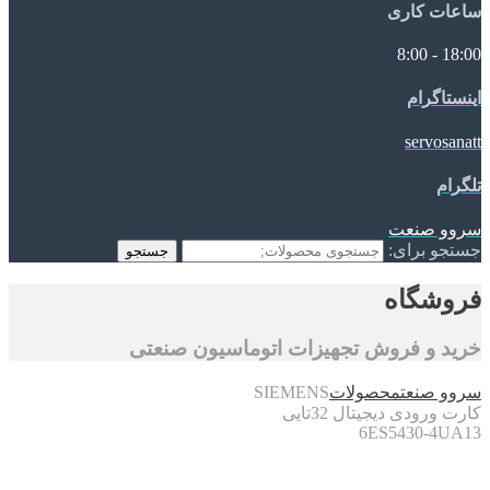
ساعات کاری
18:00 - 8:00
اینستاگرام
servosanatt
تلگرام
سروو صنعت
جستجو برای:
جستجو
فروشگاه
خرید و فروش تجهیزات اتوماسیون صنعتی
سروو صنعت
محصولات
SIEMENS
کارت ورودی دیجیتال 32تایی
6ES5430-4UA13