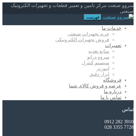
سروو صنعت مرکز تأمین و تعمیر قطعات و تجهیزات الکترونیک
صنعتی
فهرست
خدمات ما
خرید تجهیزات صنعتی
فروش تجهیزات الکترونیکی
تعمیرات
منابع تغذیه
سروو درایو
سیستم کنترل
اینورتر
ابزار دقیق
فروشگاه
عرضه و فروش کالای شما
درباره ما
تماس با ما
تماس
3910 282 0912
7728 3355 028