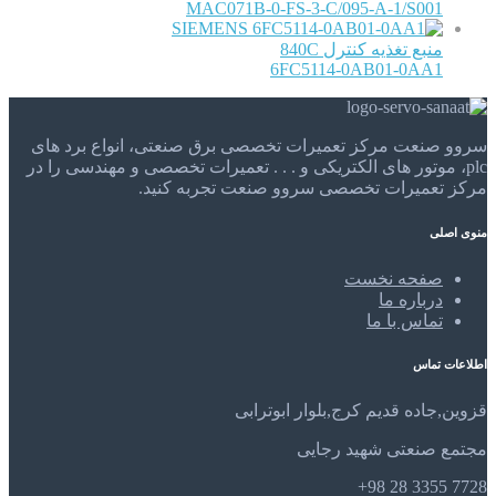
MAC071B-0-FS-3-C/095-A-1/S001
SIEMENS
منبع تغذیه کنترل 840C
6FC5114-0AB01-0AA1
سروو صنعت مرکز تعمیرات تخصصی برق صنعتی، انواع برد های
plc، موتور های الکتریکی و . . . تعمیرات تخصصی و مهندسی را در
مرکز تعمیرات تخصصی سروو صنعت تجربه کنید.
منوی اصلی
صفحه نخست
درباره ما
تماس با ما
اطلاعات تماس
قزوین,جاده قدیم کرج,بلوار ابوترابی
مجتمع صنعتی شهید رجایی
7728 3355 28 98+