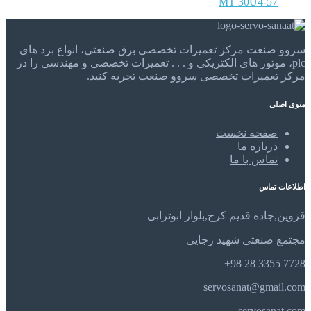
MT 30U4-57
سروو صنعت مرکز تعمیرات تخصصی برق صنعتی، انواع برد های
plc، موتور های الکتریکی و . . . تعمیرات تخصصی و مهندسی را در
مرکز تعمیرات تخصصی سروو صنعت تجربه کنید.
منوی اصلی
صفحه نخست
درباره ما
تماس با ما
اطلاعات تماس
قزوین,جاده قدیم کرج,بلوار ابوترابی
مجتمع صنعتی شهید رجایی
7728 3355 28 98+
servosanat@gmail.com
servosanat.com