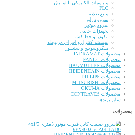
ملزومات الکتریکی تابلو برق
PLC
منبع تغذیه
سروو درایو
سروو موتور
تجهیزات جانبی
انکودر و خط کش
سیستم کنترل و اجزای مربوطه
میکروسوییچ و سنسور
محصولات INDRAMAT
محصولات FANUC
محصولات BAUMULLER
محصولات HEIDENHAIN
محصولات PHILIPS
محصولات MITSUBISHI
محصولات OKUMA
محصولات CONTRAVES
سایر برندها
محصولات
کابل قدرت موتور 3متری 4x1/5
6FX4002-5CA01-1AD0
HEIDENHAIN