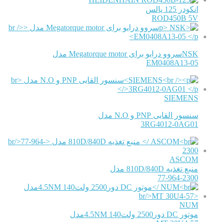
انکودر 125 پالس
ROD450B 5V
NSKسروو درایو برای Megatorque motor مدل
EM0408A13-05
SIEMENS
سنسور القایی PNP و N.O مدل
3RG4012-0AG01
ASCOM
منبع تغذیه 810D/840D مدل
77-964-2300
NUM
موتور DC دور2500 ولت140 4.5NMمدل