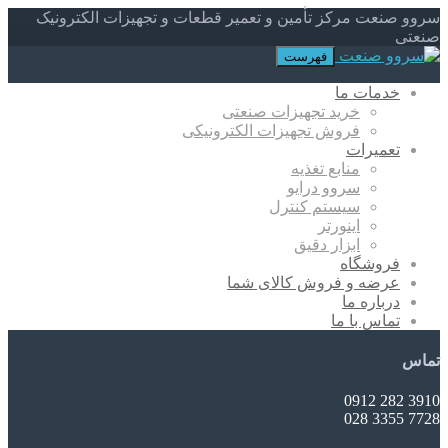
سروو صنعت مرکز تأمین و تعمیر قطعات و تجهیزات الکترونیک
صنعتی
فهرست
خدمات ما
خرید تجهیزات صنعتی
فروش تجهیزات الکترونیکی
تعمیرات
منابع تغذیه
سروو درایو
سیستم کنترل
اینورتر
ابزار دقیق
فروشگاه
عرضه و فروش کالای شما
درباره ما
تماس با ما
تماس
3910 282 0912
7728 3355 028