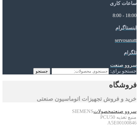
ساعات کاری
18:00 - 8:00
اینستاگرام
servosanatt
تلگرام
سروو صنعت
جستجو برای:
جستجو
فروشگاه
خرید و فروش تجهیزات اتوماسیون صنعتی
سروو صنعت
محصولات
SIEMENS
منبع تغذیه PCU50
A5E00100846