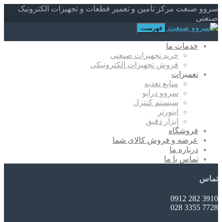
سروو صنعت مرکز تأمین و تعمیر قطعات و تجهیزات الکترونیک
صنعتی
فهرست
خدمات ما
خرید تجهیزات صنعتی
فروش تجهیزات الکترونیکی
تعمیرات
منابع تغذیه
سروو درایو
سیستم کنترل
اینورتر
ابزار دقیق
فروشگاه
عرضه و فروش کالای شما
درباره ما
تماس با ما
تماس
3910 282 0912
7728 3355 028