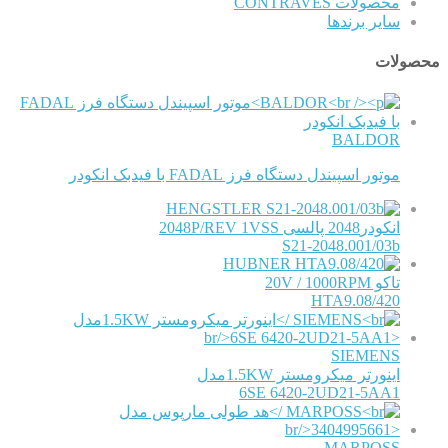
محصولات CONTRAVES
سایر برندها
محصولات
BALDOR
موتور اسپیندل دستگاه فرز FADAL با فیدبک انکودر
HENGSTLER
انکودر2048 پالسی 2048P/REV 1VSS
S21-2048.001/03b
HUBNER
تاکو 20V / 1000RPM
HTA9.08/420
SIEMENS
اینورتر میکرومستر 1.5KWمدل
6SE 6420-2UD21-5AA1
MARPOSS