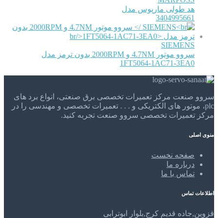
هد طولی مارپوس مدل
3404995661
SIEMENS
سروو موتور 4.7NM و 2000RPM بدون ترمز مدل
1FT5064-1AC71-3EA0
سروو صنعت مرکز تعمیرات تخصصی برق صنعتی، انواع برد های
plc، موتور های الکتریکی و . . . تعمیرات تخصصی و مهندسی را در
مرکز تعمیرات تخصصی سروو صنعت تجربه کنید.
منوی اصلی
صفحه نخست
درباره ما
تماس با ما
اطلاعات تماس
قزوین,جاده قدیم کرج,بلوار ابوترابی