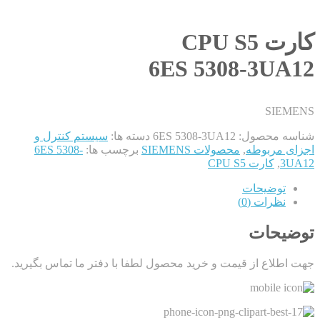
کارت CPU S5
6ES 5308-3UA12
SIEMENS
شناسه محصول:
6ES 5308-3UA12
دسته ها:
سیستم کنترل و
اجزای مربوطه
,
محصولات SIEMENS
برچسب ها:
6ES 5308-
3UA12
,
کارت CPU S5
توضیحات
نظرات (0)
توضیحات
جهت اطلاع از قیمت و خرید محصول لطفا با دفتر ما تماس بگیرید.