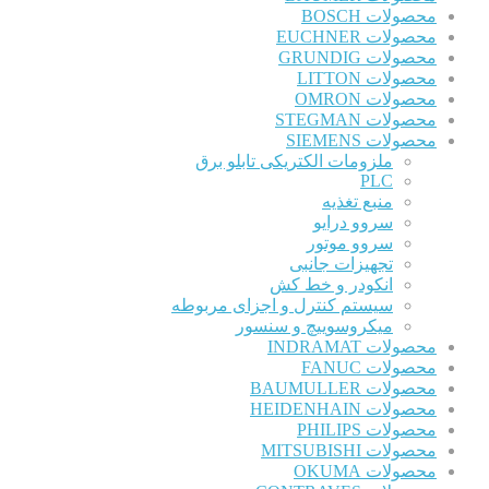
محصولات BOSCH
محصولات EUCHNER
محصولات GRUNDIG
محصولات LITTON
محصولات OMRON
محصولات STEGMAN
محصولات SIEMENS
ملزومات الکتریکی تابلو برق
PLC
منبع تغذیه
سروو درایو
سروو موتور
تجهیزات جانبی
انکودر و خط کش
سیستم کنترل و اجزای مربوطه
میکروسوییچ و سنسور
محصولات INDRAMAT
محصولات FANUC
محصولات BAUMULLER
محصولات HEIDENHAIN
محصولات PHILIPS
محصولات MITSUBISHI
محصولات OKUMA