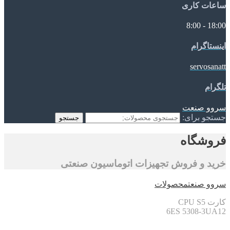
ساعات کاری
18:00 - 8:00
اینستاگرام
servosanatt
تلگرام
سروو صنعت
جستجو برای:
جستجو
فروشگاه
خرید و فروش تجهیزات اتوماسیون صنعتی
سروو صنعت
محصولات
کارت CPU S5
6ES 5308-3UA12