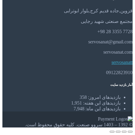
قزوین,جاده قدیم کرج,بلوار ابوترابی
مجتمع صنعتی شهید رجایی
7728 3355 28 98+
servosanat@gmail.com
servosanat.com
servosanatt
09122823910
آمار بازدید سایت
بازدیدهای امروز:
358
بازدیدهای این هفته:
1,951
بازدیدهای این ماه:
7,948
© 1392 – 1403 سروو صنعت. کلیه حقوق محفوظ است.