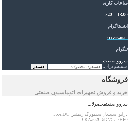
ساعات کاری
18:00 - 8:00
اینستاگرام
servosanatt
تلگرام
سروو صنعت
جستجو برای:
جستجو
فروشگاه
خرید و فروش تجهیزات اتوماسیون صنعتی
سروو صنعت
محصولات
درایو اسپیندل سیمورگ زیمنس 35A DC
6RA2620-6DV57-7BF0