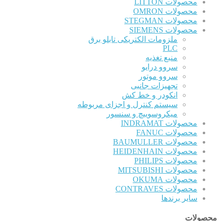
محصولات LITTON
محصولات OMRON
محصولات STEGMAN
محصولات SIEMENS
ملزومات الکتریکی تابلو برق
PLC
منبع تغذیه
سروو درایو
سروو موتور
تجهیزات جانبی
انکودر و خط کش
سیستم کنترل و اجزای مربوطه
میکروسوییچ و سنسور
محصولات INDRAMAT
محصولات FANUC
محصولات BAUMULLER
محصولات HEIDENHAIN
محصولات PHILIPS
محصولات MITSUBISHI
محصولات OKUMA
محصولات CONTRAVES
سایر برندها
محصولات