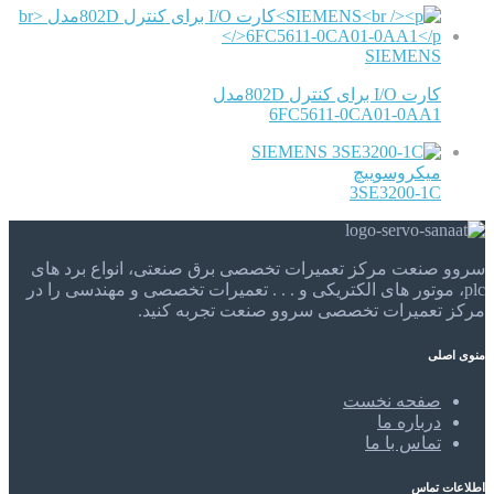
SIEMENS
کارت I/O برای کنترل 802Dمدل
6FC5611-0CA01-0AA1
SIEMENS
میکروسوییچ
3SE3200-1C
سروو صنعت مرکز تعمیرات تخصصی برق صنعتی، انواع برد های
plc، موتور های الکتریکی و . . . تعمیرات تخصصی و مهندسی را در
مرکز تعمیرات تخصصی سروو صنعت تجربه کنید.
منوی اصلی
صفحه نخست
درباره ما
تماس با ما
اطلاعات تماس