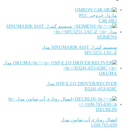
OMRON
ماژول خروجی PLC
C4K-0R2
SEIMENS
سیستم کنترل SINUMARIK 810T مدل
6FC3251-1AC-Z
OKUMA
OSP-E.I.O DRIVER/RECIVER مدل
E0241-653-028C
DEUBLIN
اتصال روتاری آب صابون مدل
1109-765-650