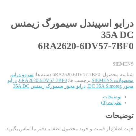
درایو اسپیندل سیمورگ زیمنس
35A DC
6RA2620-6DV57-7BF0
SIEMENS
شناسه محصول:
6RA2620-6DV57-7BF0
دسته ها:
سروو درایو
,
محصولات SIEMENS
برچسب ها:
6RA2620-6DV57-7BF0
,
درایو
محور DC 35A Simoreg
,
درایو محور سیمورگ زیمنس 35A DC
توضیحات
نظرات (0)
توضیحات
جهت اطلاع از قیمت و خرید محصول لطفا با دفتر ما تماس بگیرید.