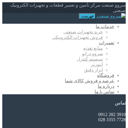
سروو صنعت مرکز تأمین و تعمیر قطعات و تجهیزات الکترونیک
صنعتی
فهرست
خدمات ما
خرید تجهیزات صنعتی
فروش تجهیزات الکترونیکی
تعمیرات
منابع تغذیه
سروو درایو
سیستم کنترل
اینورتر
ابزار دقیق
فروشگاه
عرضه و فروش کالای شما
درباره ما
تماس با ما
تماس
3910 282 0912
7728 3355 028