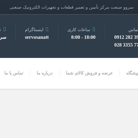
سروو صنعت مرکز تأمین و تعمیر قطعات و تجهیزات الکترونیک صنعتی
ماس
ساعات کاری
اینستاگرام
ت
3910 
18:00 - 8:00
servosanatt
سرو
7728 
وشگاه
عرضه و فروش کالای شما
درباره ما
تماس با ما