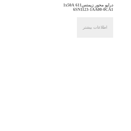
درایو محور زیمنس611 1x50A
6SN1123-1AA00-0CA1
اطلاعات بیشتر