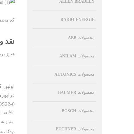
ALLEN BRADLEY
کد محصول:
RADIO-ENERGIE
محصولات ABB
نقد و
هنوز بر
محصولات ANILAM
محصولات AUTONICS
اولین ک
محصولات BAUMER
درایوردیجیتال ingle quadrant 125A
S22-0”
محصولات BOSCH
نشانی ای
امتیاز ش
محصولات EUCHNER
دیدگاه ش