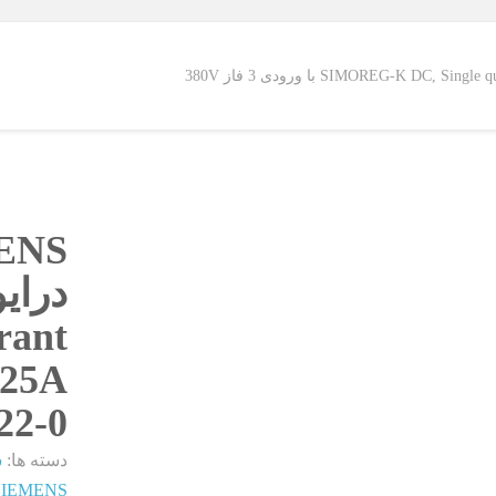
ENS
rant
125A با ورودی 3 فاز
22-0
دسته ها:
س
 SIEMENS