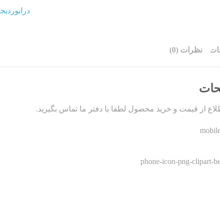
درایوردیجیتال V-125A DC
ات
نظرات (0)
حات
اع از قیمت و خرید محصول لطفا با دفتر ما تماس بگیرید.