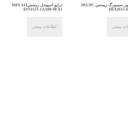
ر سیمورگ زیمنس 20A DC
درایو اسپیندل زیمنس611 160A
6SN1123-1AA00-0EA1
6RA2615-
ات بیشتر
اطلاعات بیشتر