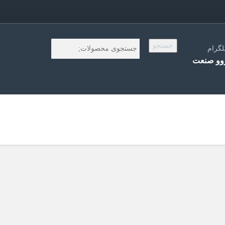
جستجو
لگرام
و صنعت