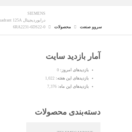
SIEMENS
درایوردیجیتال SIMOREG-K DC, Single quadrant 125A با ورودی 3 فاز 380V
سروو صنعت
محصولات
6RA2231-6DS22-0
آمار بازدید سایت
بازدیدهای امروز:
0
بازدیدهای این هفته:
1,022
بازدیدهای این ماه:
7,376
دسته‌بندی محصولات