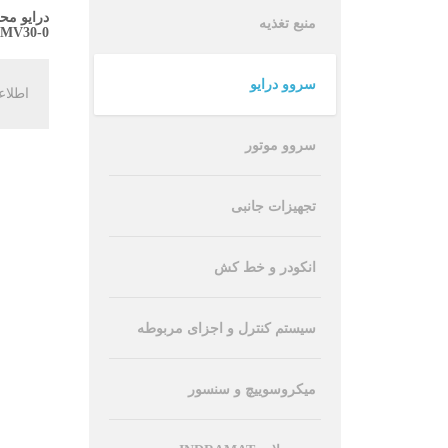
درایو محو
منبع تغذیه
6MV30-0
سروو درایو
اطلاع
سروو موتور
تجهیزات جانبی
انکودر و خط کش
سیستم کنترل و اجزای مربوطه
میکروسوییچ و سنسور