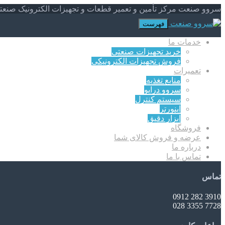
سروو صنعت مرکز تأمین و تعمیر قطعات و تجهیزات الکترونیک صنعت
فهرست
خدمات ما
خرید تجهیزات صنعتی
فروش تجهیزات الکترونیکی
تعمیرات
منابع تغذیه
سروو درایو
سیستم کنترل
اینورتر
ابزار دقیق
فروشگاه
عرضه و فروش کالای شما
درباره ما
تماس با ما
تماس
3910 282 0912
7728 3355 028