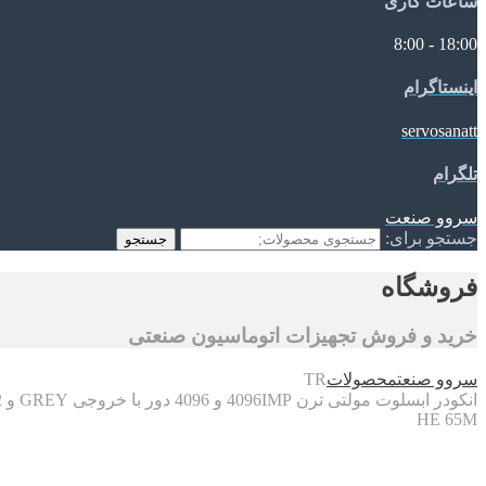
ساعات کاری
18:00 - 8:00
اینستاگرام
servosanatt
تلگرام
سروو صنعت
جستجو برای:
جستجو
فروشگاه
خرید و فروش تجهیزات اتوماسیون صنعتی
سروو صنعت
محصولات
TR
انکودر ابسلوت مولتی ترن 4096IMP و 4096 دور با خروجی GREY و RS422
HE 65M