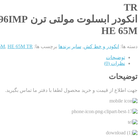
TR
انکودر ابسلوت مولتی ترن 4096IMP و 4096 دور با خروجی GREY و RS422
HE 65M
دسته ها:
انکودر و خط کش
,
سایر برندها
برچسب ها:
HE 65M TR انکودر ابسلوت مولتی ترن 4096IMP و 4096 دور با خروجی GREY و RS422
,
5M
توضیحات
نظرات (0)
توضیحات
جهت اطلاع از قیمت و خرید محصول لطفا با دفتر ما تماس بگیرید.