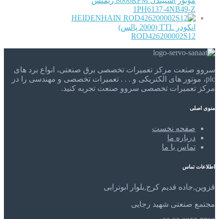
موتور اسپیندل 8000RPM زیمنس
1PH6137-4NB49-Z
HEIDENHAIN
انکودر TTL (2000 پالس)
ROD426200002S12
سروو صنعت مرکز تعمیرات تخصصی برق صنعتی، انواع برد های
plc، موتور های الکتریکی و . . . تعمیرات تخصصی و مهندسی را در
مرکز تعمیرات تخصصی سروو صنعت تجربه کنید.
منوی اصلی
صفحه نخست
درباره ما
تماس با ما
اطلاعات تماس
قزوین,جاده قدیم کرج,بلوار ابوترابی
مجتمع صنعتی شهید رجایی