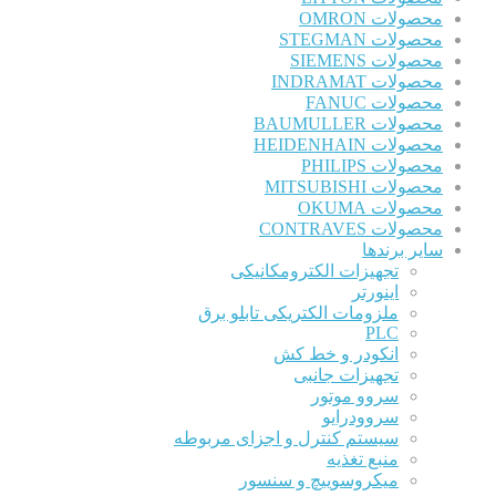
محصولات OMRON
محصولات STEGMAN
محصولات SIEMENS
محصولات INDRAMAT
محصولات FANUC
محصولات BAUMULLER
محصولات HEIDENHAIN
محصولات PHILIPS
محصولات MITSUBISHI
محصولات OKUMA
محصولات CONTRAVES
سایر برندها
تجهیزات الکترومکانیکی
اینورتر
ملزومات الکتریکی تابلو برق
PLC
انکودر و خط کش
تجهیزات جانبی
سروو موتور
سروودرایو
سیستم کنترل و اجزای مربوطه
منبع تغذیه
میکروسوییچ و سنسور