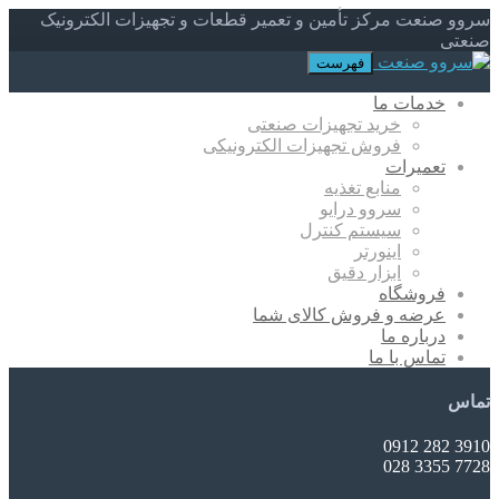
سروو صنعت مرکز تأمین و تعمیر قطعات و تجهیزات الکترونیک
صنعتی
فهرست
خدمات ما
خرید تجهیزات صنعتی
فروش تجهیزات الکترونیکی
تعمیرات
منابع تغذیه
سروو درایو
سیستم کنترل
اینورتر
ابزار دقیق
فروشگاه
عرضه و فروش کالای شما
درباره ما
تماس با ما
تماس
3910 282 0912
7728 3355 028