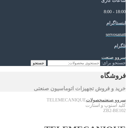
ساعات کاری
18:00 - 8:00
اینستاگرام
servosanatt
تلگرام
سروو صنعت
جستجو برای:
جستجو
فروشگاه
خرید و فروش تجهیزات اتوماسیون صنعتی
سروو صنعت
محصولات
TELEMECANIQUE
کلید استوپ و استارت
ZB2-BE102