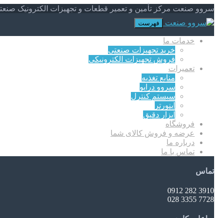
سروو صنعت مرکز تأمین و تعمیر قطعات و تجهیزات الکترونیک صنعت
فهرست
خدمات ما
خرید تجهیزات صنعتی
فروش تجهیزات الکترونیکی
تعمیرات
منابع تغذیه
سروو درایو
سیستم کنترل
اینورتر
ابزار دقیق
فروشگاه
عرضه و فروش کالای شما
درباره ما
تماس با ما
تماس
3910 282 0912
7728 3355 028