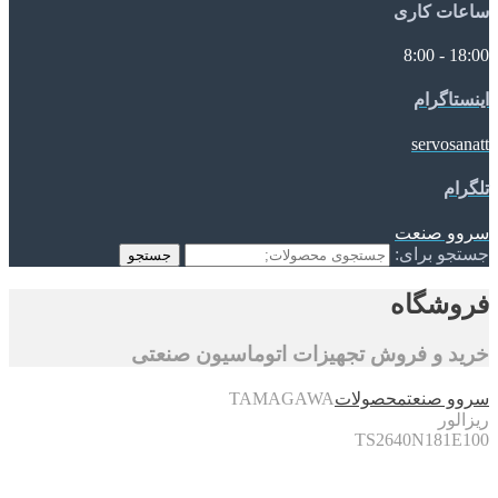
ساعات کاری
18:00 - 8:00
اینستاگرام
servosanatt
تلگرام
سروو صنعت
جستجو برای:
جستجو
فروشگاه
خرید و فروش تجهیزات اتوماسیون صنعتی
سروو صنعت
محصولات
TAMAGAWA
ریزالور
TS2640N181E100