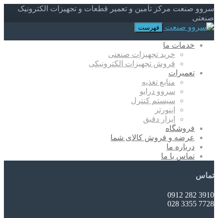
سروو صنعت مرکز تأمین و تعمیر قطعات و تجهیزات الکترونیک
صنعتی
فهرست
خدمات ما
خرید تجهیزات صنعتی
فروش تجهیزات الکترونیکی
تعمیرات
منابع تغذیه
سروو درایو
سیستم کنترل
اینورتر
ابزار دقیق
فروشگاه
عرضه و فروش کالای شما
درباره ما
تماس با ما
تماس
3910 282 0912
7728 3355 028