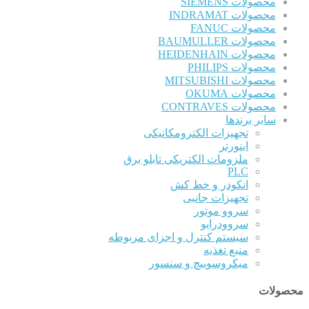
محصولات SIEMENS
محصولات INDRAMAT
محصولات FANUC
محصولات BAUMULLER
محصولات HEIDENHAIN
محصولات PHILIPS
محصولات MITSUBISHI
محصولات OKUMA
محصولات CONTRAVES
سایر برندها
تجهیزات الکترومکانیکی
اینورتر
ملزومات الکتریکی تابلو برق
PLC
انکودر و خط کش
تجهیزات جانبی
سروو موتور
سروودرایو
سیستم کنترل و اجزای مربوطه
منبع تغذیه
میکروسوییچ و سنسور
محصولات