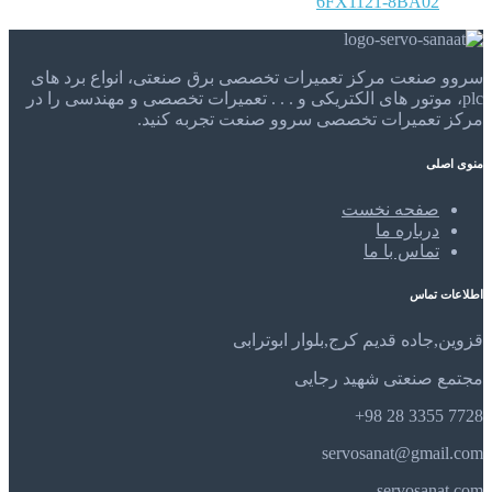
6FX1121-8BA02
سروو صنعت مرکز تعمیرات تخصصی برق صنعتی، انواع برد های
plc، موتور های الکتریکی و . . . تعمیرات تخصصی و مهندسی را در
مرکز تعمیرات تخصصی سروو صنعت تجربه کنید.
منوی اصلی
صفحه نخست
درباره ما
تماس با ما
اطلاعات تماس
قزوین,جاده قدیم کرج,بلوار ابوترابی
مجتمع صنعتی شهید رجایی
7728 3355 28 98+
servosanat@gmail.com
servosanat.com