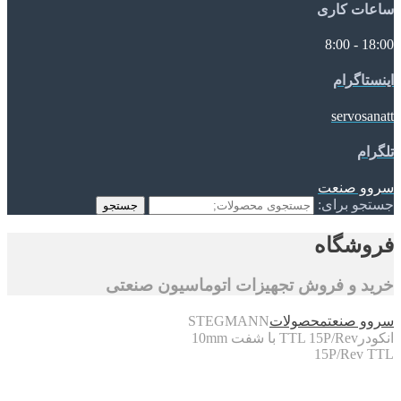
ساعات کاری
18:00 - 8:00
اینستاگرام
servosanatt
تلگرام
سروو صنعت
جستجو برای:
جستجو
فروشگاه
خرید و فروش تجهیزات اتوماسیون صنعتی
سروو صنعت
محصولات
STEGMANN
انکودرTTL 15P/Rev با شفت 10mm
15P/Rev TTL