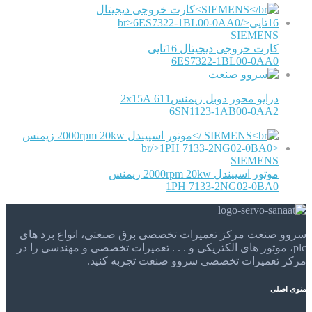
SIEMENS
کارت خروجی دیجیتال 16تایی
6ES7322-1BL00-0AA0
درایو محور دوبل زیمنس611 2x15A
6SN1123-1AB00-0AA2
SIEMENS
موتور اسپیندل 2000rpm 20kw زیمنس
1PH 7133-2NG02-0BA0
سروو صنعت مرکز تعمیرات تخصصی برق صنعتی، انواع برد های
plc، موتور های الکتریکی و . . . تعمیرات تخصصی و مهندسی را در
مرکز تعمیرات تخصصی سروو صنعت تجربه کنید.
منوی اصلی