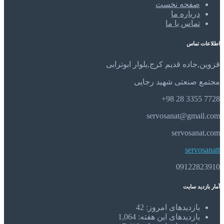
صفحه نخست
درباره ما
تماس با ما
اطلاعات تماس
قزوین,جاده قدیم کرج,بلوار ابوترابی
مجتمع صنعتی شهید رجایی
7728 3355 28 98+
servosanat@gmail.com
servosanat.com
servosanatt
09122823910
آمار بازدید سایت
بازدیدهای امروز:
42
بازدیدهای این هفته:
1,064