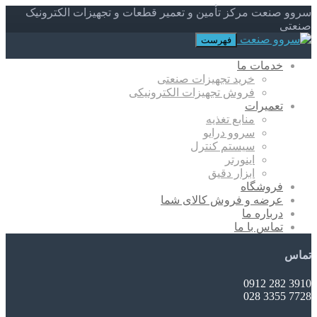
سروو صنعت مرکز تأمین و تعمیر قطعات و تجهیزات الکترونیک
صنعتی
فهرست
خدمات ما
خرید تجهیزات صنعتی
فروش تجهیزات الکترونیکی
تعمیرات
منابع تغذیه
سروو درایو
سیستم کنترل
اینورتر
ابزار دقیق
فروشگاه
عرضه و فروش کالای شما
درباره ما
تماس با ما
تماس
3910 282 0912
7728 3355 028