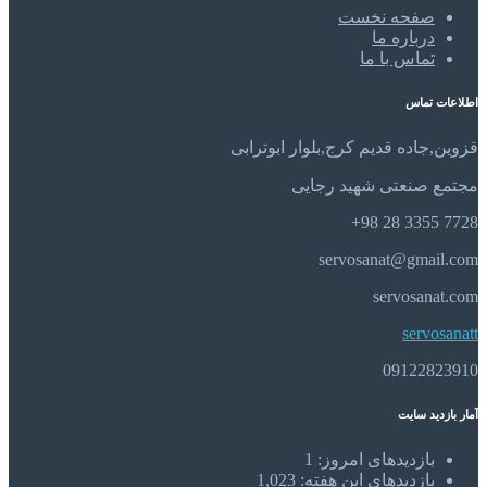
صفحه نخست
درباره ما
تماس با ما
اطلاعات تماس
قزوین,جاده قدیم کرج,بلوار ابوترابی
مجتمع صنعتی شهید رجایی
7728 3355 28 98+
servosanat@gmail.com
servosanat.com
servosanatt
09122823910
آمار بازدید سایت
بازدیدهای امروز:
1
بازدیدهای این هفته:
1,023