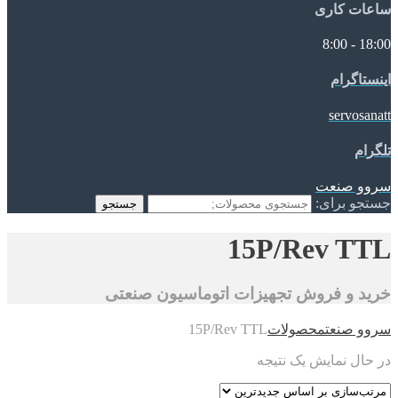
ساعات کاری
18:00 - 8:00
اینستاگرام
servosanatt
تلگرام
سروو صنعت
جستجو برای:
جستجو
15P/Rev TTL
خرید و فروش تجهیزات اتوماسیون صنعتی
سروو صنعت
محصولات
15P/Rev TTL
در حال نمایش یک نتیجه