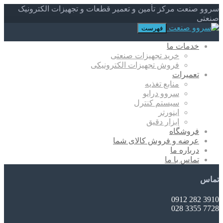
سروو صنعت مرکز تأمین و تعمیر قطعات و تجهیزات الکترونیک
صنعتی
فهرست
خدمات ما
خرید تجهیزات صنعتی
فروش تجهیزات الکترونیکی
تعمیرات
منابع تغذیه
سروو درایو
سیستم کنترل
اینورتر
ابزار دقیق
فروشگاه
عرضه و فروش کالای شما
درباره ما
تماس با ما
تماس
3910 282 0912
7728 3355 028