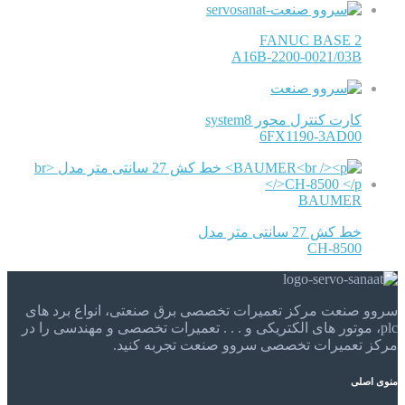
FANUC BASE 2
A16B-2200-0021/03B
کارت کنترل محور system8
6FX1190-3AD00
BAUMER
خط کش 27 سانتی متر مدل
CH-8500
سروو صنعت مرکز تعمیرات تخصصی برق صنعتی، انواع برد های
plc، موتور های الکتریکی و . . . تعمیرات تخصصی و مهندسی را در
مرکز تعمیرات تخصصی سروو صنعت تجربه کنید.
منوی اصلی