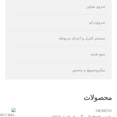
سروو موتور
سروودرایو
سیستم کنترل و اجزای مربوطه
منبع تغذیه
میکروسوییچ و سنسور
محصولات
SIEMENS
مانیتور 9inch تک رنگ برای کنترل SYS3