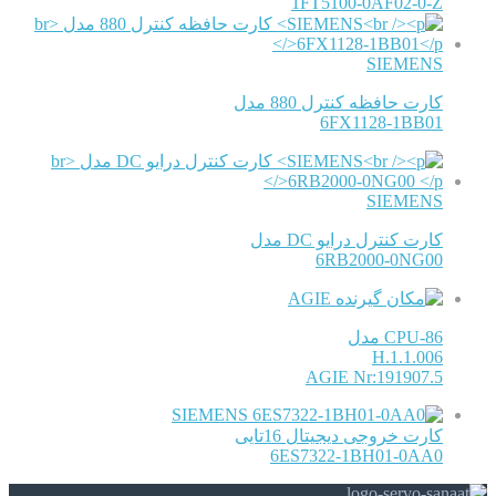
1FT5100-0AF02-0-Z
SIEMENS
کارت حافظه کنترل 880 مدل
6FX1128-1BB01
SIEMENS
کارت کنترل درایو DC مدل
6RB2000-0NG00
AGIE
CPU-86 مدل
H.1.1.006
AGIE Nr:191907.5
SIEMENS
کارت خروجی دیجیتال 16تایی
6ES7322-1BH01-0AA0