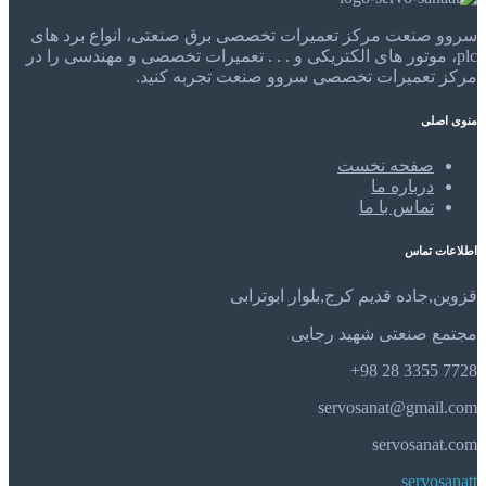
سروو صنعت مرکز تعمیرات تخصصی برق صنعتی، انواع برد های
plc، موتور های الکتریکی و . . . تعمیرات تخصصی و مهندسی را در
مرکز تعمیرات تخصصی سروو صنعت تجربه کنید.
منوی اصلی
صفحه نخست
درباره ما
تماس با ما
اطلاعات تماس
قزوین,جاده قدیم کرج,بلوار ابوترابی
مجتمع صنعتی شهید رجایی
7728 3355 28 98+
servosanat@gmail.com
servosanat.com
servosanatt