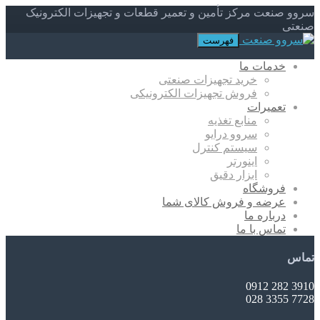
سروو صنعت مرکز تأمین و تعمیر قطعات و تجهیزات الکترونیک
صنعتی
فهرست
خدمات ما
خرید تجهیزات صنعتی
فروش تجهیزات الکترونیکی
تعمیرات
منابع تغذیه
سروو درایو
سیستم کنترل
اینورتر
ابزار دقیق
فروشگاه
عرضه و فروش کالای شما
درباره ما
تماس با ما
تماس
3910 282 0912
7728 3355 028