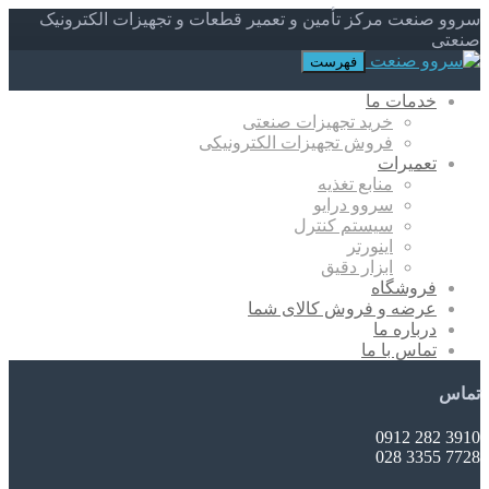
سروو صنعت مرکز تأمین و تعمیر قطعات و تجهیزات الکترونیک
صنعتی
فهرست
خدمات ما
خرید تجهیزات صنعتی
فروش تجهیزات الکترونیکی
تعمیرات
منابع تغذیه
سروو درایو
سیستم کنترل
اینورتر
ابزار دقیق
فروشگاه
عرضه و فروش کالای شما
درباره ما
تماس با ما
تماس
3910 282 0912
7728 3355 028