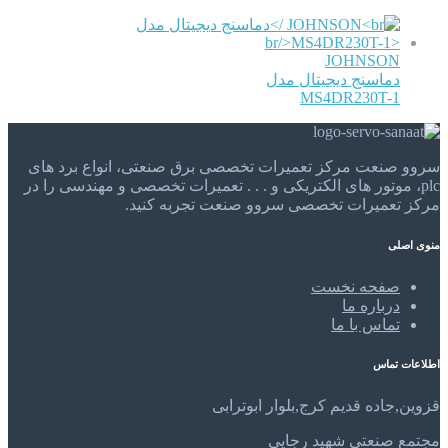
JOHNSON
دماسنج دیجیتال مدل
MS4DR230T-1
سروو صنعت مرکز تعمیرات تخصصی برق صنعتی، انواع برد های
plc، موتور های الکتریکی و . . . تعمیرات تخصصی و مهندسی را در
مرکز تعمیرات تخصصی سروو صنعت تجربه کنید.
منوی اصلی
صفحه نخست
درباره ما
تماس با ما
اطلاعات تماس
قزوین,جاده قدیم کرج,بلوار ابوترابی
مجتمع صنعتی شهید رجایی