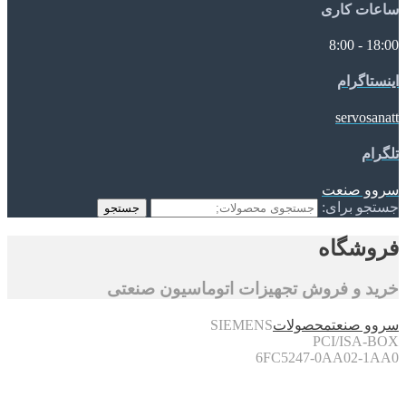
ساعات کاری
18:00 - 8:00
اینستاگرام
servosanatt
تلگرام
سروو صنعت
جستجو برای:
جستجو
فروشگاه
خرید و فروش تجهیزات اتوماسیون صنعتی
سروو صنعت
محصولات
SIEMENS
PCI/ISA-BOX
6FC5247-0AA02-1AA0