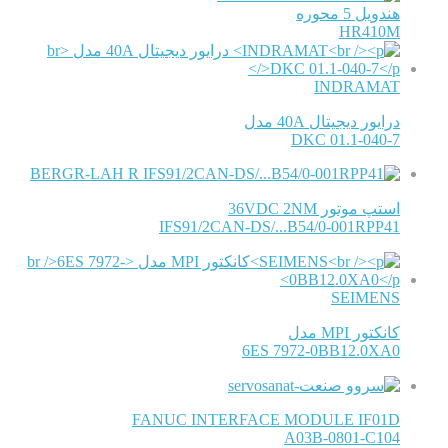
هندویل 5 محوره
HR410M
INDRAMAT
درایور دیجیتال 40A مدل
DKC 01.1-040-7
BERGR-LAH R
استپ موتور 36VDC 2NM
IFS91/2CAN-DS/...B54/0-001RPP41
SEIMENS
کانکتور MPI مدل
6ES 7972-0BB12.0XA0
FANUC INTERFACE MODULE IF01D
A03B-0801-C104