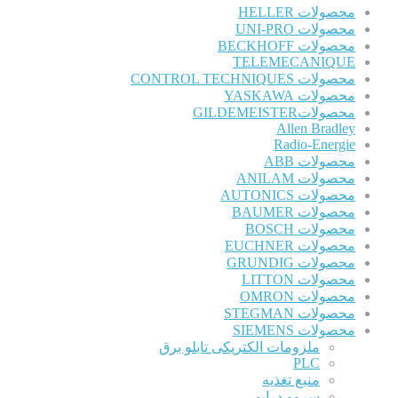
محصولات HELLER
محصولات UNI-PRO
محصولات BECKHOFF
TELEMECANIQUE
محصولات CONTROL TECHNIQUES
محصولات YASKAWA
محصولاتGILDEMEISTER
Allen Bradley
Radio-Energie
محصولات ABB
محصولات ANILAM
محصولات AUTONICS
محصولات BAUMER
محصولات BOSCH
محصولات EUCHNER
محصولات GRUNDIG
محصولات LITTON
محصولات OMRON
محصولات STEGMAN
محصولات SIEMENS
ملزومات الکتریکی تابلو برق
PLC
منبع تغذیه
سروو درایو