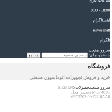
ساعات کاری
18:00 - 8:00
اینستاگرام
servosanatt
تلگرام
سروو صنعت
جستجو برای:
جستجو
فروشگاه
خرید و فروش تجهیزات اتوماسیون صنعتی
سروو صنعت
محصولات
SIEMENS
MCP 483C زیمنس مدل
6FC5203-0AF22-0AA0