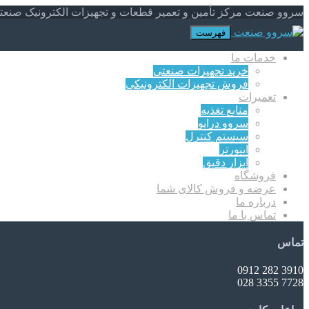
سروو صنعت مرکز تأمین و تعمیر قطعات و تجهیزات الکترونیک صنعت
فهرست
خدمات ما
خرید تجهیزات صنعتی
فروش تجهیزات الکترونیکی
تعمیرات
منابع تغذیه
سروو درایو
سیستم کنترل
اینورتر
ابزار دقیق
فروشگاه
عرضه و فروش کالای شما
درباره ما
تماس با ما
تماس
3910 282 0912
7728 3355 028