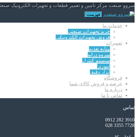
سروو صنعت مرکز تأمین و تعمیر قطعات و تجهیزات الکترونیک صنعت
فهرست
خدمات ما
خرید تجهیزات صنعتی
فروش تجهیزات الکترونیکی
تعمیرات
منابع تغذیه
سروو درایو
سیستم کنترل
اینورتر
ابزار دقیق
فروشگاه
عرضه و فروش کالای شما
درباره ما
تماس با ما
تماس
3910 282 0912
7728 3355 028