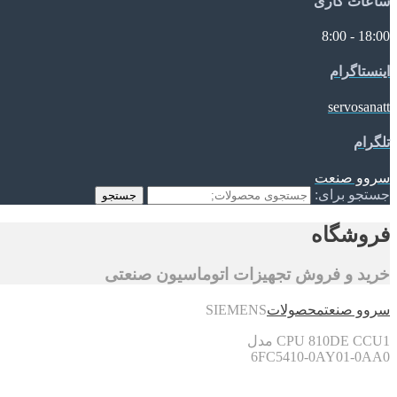
ساعات کاری
18:00 - 8:00
اینستاگرام
servosanatt
تلگرام
سروو صنعت
جستجو برای:
جستجو
فروشگاه
خرید و فروش تجهیزات اتوماسیون صنعتی
سروو صنعت
محصولات
SIEMENS
CPU 810DE CCU1 مدل
6FC5410-0AY01-0AA0