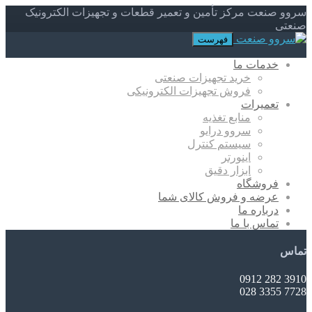
سروو صنعت مرکز تأمین و تعمیر قطعات و تجهیزات الکترونیک
صنعتی
فهرست
خدمات ما
خرید تجهیزات صنعتی
فروش تجهیزات الکترونیکی
تعمیرات
منابع تغذیه
سروو درایو
سیستم کنترل
اینورتر
ابزار دقیق
فروشگاه
عرضه و فروش کالای شما
درباره ما
تماس با ما
تماس
3910 282 0912
7728 3355 028