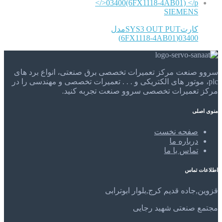
SIEMENS
کارتSYS3 OUT PUTمدل
03400(6FX1118-4AB01)
سروو صنعت مرکز تعمیرات تخصصی برق صنعتی، انواع برد های
plc، موتور های الکتریکی و . . . تعمیرات تخصصی و مهندسی را در
مرکز تعمیرات تخصصی سروو صنعت تجربه کنید.
منوی اصلی
صفحه نخست
درباره ما
تماس با ما
اطلاعات تماس
قزوین,جاده قدیم کرج,بلوار ابوترابی
مجتمع صنعتی شهید رجایی