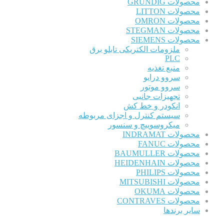
محصولات GRUNDIG
محصولات LITTON
محصولات OMRON
محصولات STEGMAN
محصولات SIEMENS
ملزومات الکتریکی تابلو برق
PLC
منبع تغذیه
سروو درایو
سروو موتور
تجهیزات جانبی
انکودر و خط کش
سیستم کنترل و اجزای مربوطه
میکروسوییچ و سنسور
محصولات INDRAMAT
محصولات FANUC
محصولات BAUMULLER
محصولات HEIDENHAIN
محصولات PHILIPS
محصولات MITSUBISHI
محصولات OKUMA
محصولات CONTRAVES
سایر برندها