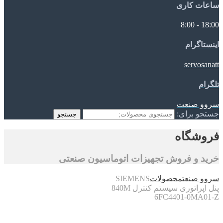
ساعات کاری
18:00 - 8:00
اینستاگرام
servosanatt
تلگرام
سروو صنعت
جستجو برای:
جستجو
فروشگاه
خرید و فروش تجهیزات اتوماسیون صنعتی
سروو صنعت
محصولات
SIEMENS
پنل اپراتوری سیستم کنترل 840M
6FC4401-0MA01-Z