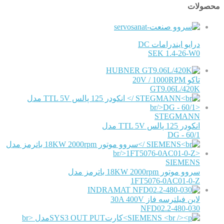
محصولات
درایو ایندرامات DC
SEK 1.4-26-W0
HUBNER
تاکو 20V / 1000RPM
GT9.06L/420K
STEGMANN
انکودر 125 پالس TTL 5V مدل
DG - 60/1
SIEMENS
سروو موتور 18KW 2000rpm باترمز مدل
1FT5076-0AC01-0-Z
INDRAMAT
لاین فیلترسه فاز 30A 400V
NFD02.2-480-030