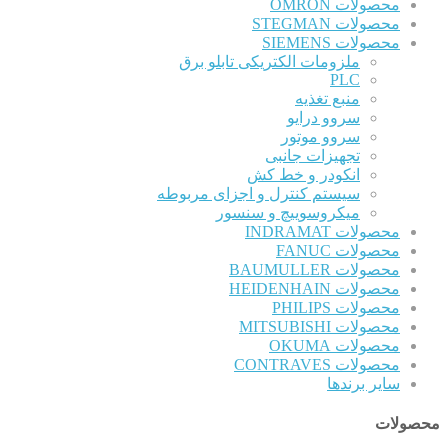
محصولات OMRON
محصولات STEGMAN
محصولات SIEMENS
ملزومات الکتریکی تابلو برق
PLC
منبع تغذیه
سروو درایو
سروو موتور
تجهیزات جانبی
انکودر و خط کش
سیستم کنترل و اجزای مربوطه
میکروسوییچ و سنسور
محصولات INDRAMAT
محصولات FANUC
محصولات BAUMULLER
محصولات HEIDENHAIN
محصولات PHILIPS
محصولات MITSUBISHI
محصولات OKUMA
محصولات CONTRAVES
سایر برندها
محصولات