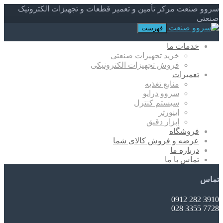
سروو صنعت مرکز تأمین و تعمیر قطعات و تجهیزات الکترونیک
صنعتی
فهرست
خدمات ما
خرید تجهیزات صنعتی
فروش تجهیزات الکترونیکی
تعمیرات
منابع تغذیه
سروو درایو
سیستم کنترل
اینورتر
ابزار دقیق
فروشگاه
عرضه و فروش کالای شما
درباره ما
تماس با ما
تماس
3910 282 0912
7728 3355 028