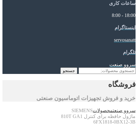
ساعات کاری
18:00 - 8:00
اینستاگرام
servosanatt
تلگرام
سروو صنعت
جستجو
جستجو
برای:
فروشگاه
خرید و فروش تجهیزات اتوماسیون صنعتی
سروو صنعت
محصولات
SIEMENS
ماژول حافظه برای کنترل 810T GA1
6FX1818-0BX12-3B