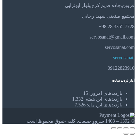
قزوین,جاده قدیم کرج,بلوار ابوترابی
مجتمع صنعتی شهید رجایی
7728 3355 28 98+
servosanat@gmail.com
servosanat.com
servosanatt
09122823910
آمار بازدید سایت
بازدیدهای امروز:
15
بازدیدهای این هفته:
1,332
بازدیدهای این ماه:
7,526
© 1392 – 1403 سروو صنعت. کلیه حقوق محفوظ است.