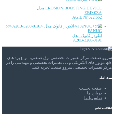
EROSION BOOSTING DEVICE مدل
EBD-0ZA
AGIE Nr:622.662
FANUC
انکودر فانوک مدل
A20B-3200-0191
سروو صنعت مرکز تعمیرات تخصصی برق صنعتی، انواع برد های
plc، موتور های الکتریکی و . . . تعمیرات تخصصی و مهندسی را در
مرکز تعمیرات تخصصی سروو صنعت تجربه کنید.
منوی اصلی
صفحه نخست
درباره ما
تماس با ما
اطلاعات تماس