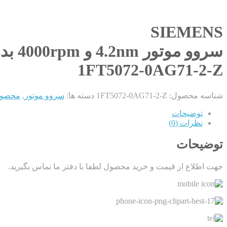
SIEMENS
سروو موتور 4.2nm و 4000rpm بدون ترمز مدل
1FT5072-0AG71-2-Z
شناسه محصول:
1FT5072-0AG71-2-Z
دسته ها:
سروو موتور
,
محصولات S
توضیحات
نظرات (0)
توضیحات
جهت اطلاع از قیمت و خرید محصول لطفا با دفتر ما تماس بگیرید.