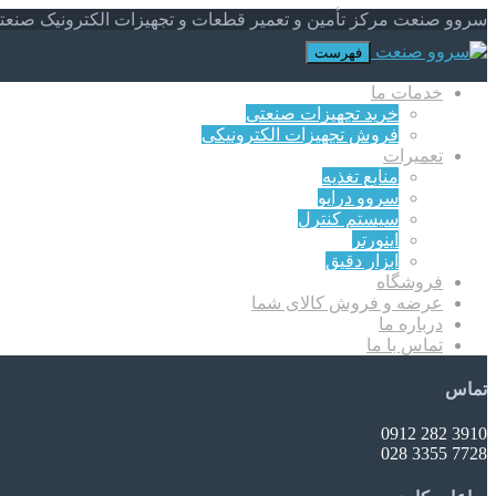
سروو صنعت مرکز تأمین و تعمیر قطعات و تجهیزات الکترونیک صنعت
فهرست
خدمات ما
خرید تجهیزات صنعتی
فروش تجهیزات الکترونیکی
تعمیرات
منابع تغذیه
سروو درایو
سیستم کنترل
اینورتر
ابزار دقیق
فروشگاه
عرضه و فروش کالای شما
درباره ما
تماس با ما
تماس
3910 282 0912
7728 3355 028