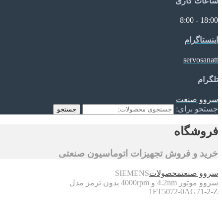
ساعات کاری
18:00 - 8:00
اینستاگرام
servosanatt
تلگرام
سروو صنعت
جستجو برای:
جستجو
فروشگاه
خرید و فروش تجهیزات اتوماسیون صنعتی
سروو صنعت
محصولات
SIEMENS
سروو موتور 4.2nm و 4000rpm بدون ترمز مدل
1FT5072-0AG71-2-Z