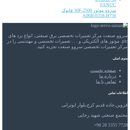
FANUC
سروو موتور 30F-2500 فانوک
A06B-0358-B756
سروو صنعت مرکز تعمیرات تخصصی برق صنعتی، انواع برد های
plc، موتور های الکتریکی و . . . تعمیرات تخصصی و مهندسی را در
مرکز تعمیرات تخصصی سروو صنعت تجربه کنید.
منوی اصلی
صفحه نخست
درباره ما
تماس با ما
اطلاعات تماس
قزوین,جاده قدیم کرج,بلوار ابوترابی
مجتمع صنعتی شهید رجایی
7728 3355 28 98+