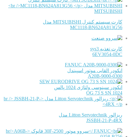
MITSUBISHI
کارت سیستم کنترل MITSUBISHI مدل
MC1118-BN624A813G56
کارت تغذیه sys3
6EV3054-0DC
FANUC
انکودر القایی موتور اسپیندل
A20B-9000-0300
SEW EURODRIVE
انکودر سینوسی ولتاژی 1024 پالس
OG 73 S SN 1024
ریزالور Litton Servotechnik مدل
JSSBH-21-P-4RX