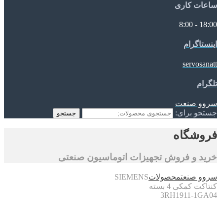
ساعات کاری
18:00 - 8:00
اینستاگرام
servosanatt
تلگرام
سروو صنعت
جستجو برای:
جستجو
فروشگاه
خرید و فروش تجهیزات اتوماسیون صنعتی
سروو صنعت
محصولات
SIEMENS
کنتاکت کمکی 4 بسته
3RH1911-1GA04