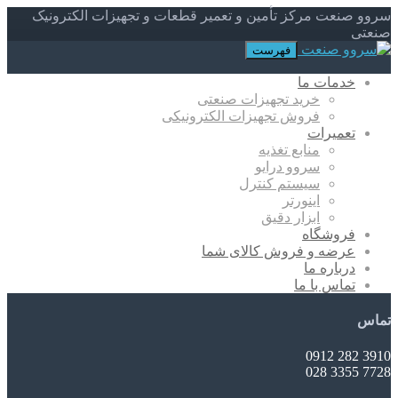
سروو صنعت مرکز تأمین و تعمیر قطعات و تجهیزات الکترونیک
صنعتی
فهرست
خدمات ما
خرید تجهیزات صنعتی
فروش تجهیزات الکترونیکی
تعمیرات
منابع تغذیه
سروو درایو
سیستم کنترل
اینورتر
ابزار دقیق
فروشگاه
عرضه و فروش کالای شما
درباره ما
تماس با ما
تماس
3910 282 0912
7728 3355 028