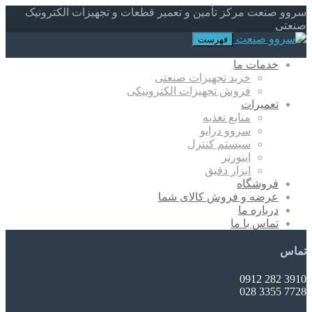
سروو صنعت مرکز تأمین و تعمیر قطعات و تجهیزات الکترونیک
صنعتی
فهرست
خدمات ما
خرید تجهیزات صنعتی
فروش تجهیزات الکترونیکی
تعمیرات
منابع تغذیه
سروو درایو
سیستم کنترل
اینورتر
ابزار دقیق
فروشگاه
عرضه و فروش کالای شما
درباره ما
تماس با ما
تماس
3910 282 0912
7728 3355 028