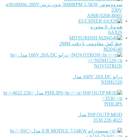
سرووموتور 3000RPM 5.5KW بدون ترمزα30/4000is 200V-
230V
A06B-0268-B001
EUCHNER
هندویل 6 محوره
6AXIS
MITSUBISHI
خط کش مقاومتی با دقت 2MM
M204540
NOVOTRON
درایو 160V 20A DC مدل
NDM1520
PHILIPS
INP OUTP MOD مدل
4022 226 3530