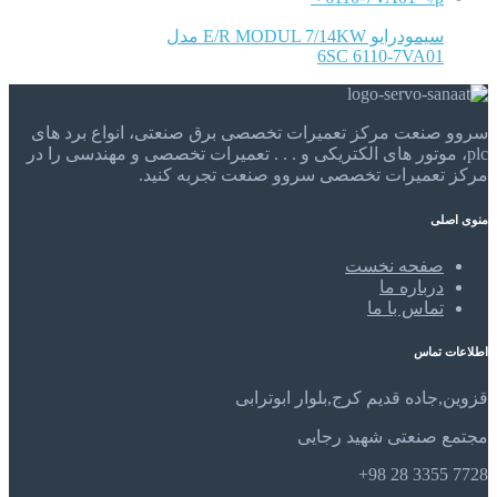
سیمودرایو E/R MODUL 7/14KW مدل
6SC 6110-7VA01
سروو صنعت مرکز تعمیرات تخصصی برق صنعتی، انواع برد های
plc، موتور های الکتریکی و . . . تعمیرات تخصصی و مهندسی را در
مرکز تعمیرات تخصصی سروو صنعت تجربه کنید.
منوی اصلی
صفحه نخست
درباره ما
تماس با ما
اطلاعات تماس
قزوین,جاده قدیم کرج,بلوار ابوترابی
مجتمع صنعتی شهید رجایی
7728 3355 28 98+