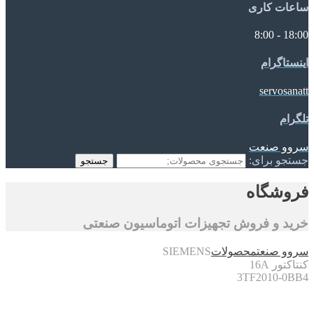
ساعات کاری
18:00 - 8:00
اینستاگرام
servosanatt
تلگرام
سروو صنعت
جستجو برای:
جستجو
فروشگاه
خرید و فروش تجهیزات اتوماسیون صنعتی
سروو صنعت
محصولات
SIEMENS
کنتاکتور 16A
3TF2010-0BB4