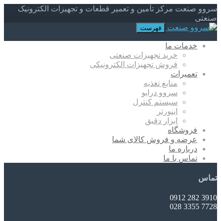
سروو صنعت مرکز تأمین و تعمیر قطعات و تجهیزات الکترونیک
صنعتی
فهرست
خدمات ما
خرید تجهیزات صنعتی
فروش تجهیزات الکترونیکی
تعمیرات
منابع تغذیه
سروو درایو
سیستم کنترل
اینورتر
ابزار دقیق
فروشگاه
عرضه و فروش کالای شما
درباره ما
تماس با ما
تماس
3910 282 0912
7728 3355 028