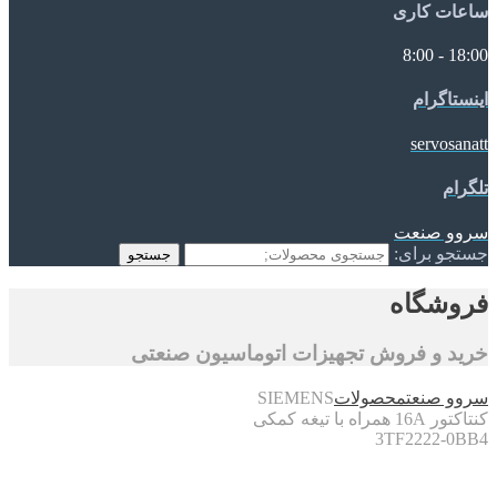
ساعات کاری
18:00 - 8:00
اینستاگرام
servosanatt
تلگرام
سروو صنعت
جستجو برای:
جستجو
فروشگاه
خرید و فروش تجهیزات اتوماسیون صنعتی
سروو صنعت
محصولات
SIEMENS
کنتاکتور 16A همراه با تیغه کمکی
3TF2222-0BB4