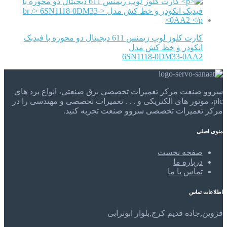
کارت کلوز لوپ زیمنس 611 دیجیتال دو محوره با فیدبک
انکودر و خط کش مدل
6SN1118-0DM33-0AA2
سروو صنعت مرکز تعمیرات تخصصی برق صنعتی، انواع برد های
plc، موتور های الکتریکی و . . . تعمیرات تخصصی و مهندسی را در
مرکز تعمیرات تخصصی سروو صنعت تجربه کنید.
منوی اصلی
صفحه نخست
درباره ما
تماس با ما
اطلاعات تماس
قزوین,جاده قدیم کرج,بلوار ابوترابی