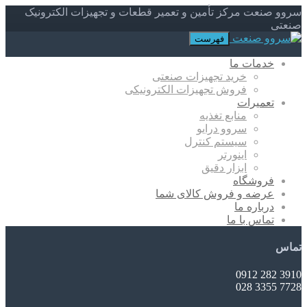
سروو صنعت مرکز تأمین و تعمیر قطعات و تجهیزات الکترونیک
صنعتی
فهرست
خدمات ما
خرید تجهیزات صنعتی
فروش تجهیزات الکترونیکی
تعمیرات
منابع تغذیه
سروو درایو
سیستم کنترل
اینورتر
ابزار دقیق
فروشگاه
عرضه و فروش کالای شما
درباره ما
تماس با ما
تماس
3910 282 0912
7728 3355 028