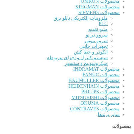
محصولات OMRON
محصولات STEGMAN
محصولات SIEMENS
ملزومات الکتریکی تابلو برق
PLC
منبع تغذیه
سروو درایو
سروو موتور
تجهیزات جانبی
انکودر و خط کش
سیستم کنترل و اجزای مربوطه
میکروسوییچ و سنسور
محصولات INDRAMAT
محصولات FANUC
محصولات BAUMULLER
محصولات HEIDENHAIN
محصولات PHILIPS
محصولات MITSUBISHI
محصولات OKUMA
محصولات CONTRAVES
سایر برندها
محصولات