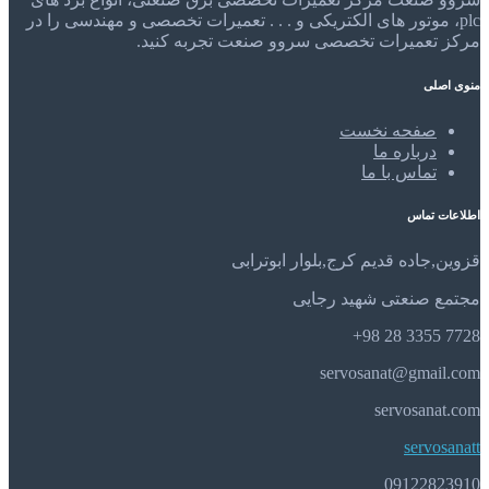
plc، موتور های الکتریکی و . . . تعمیرات تخصصی و مهندسی را در
مرکز تعمیرات تخصصی سروو صنعت تجربه کنید.
منوی اصلی
صفحه نخست
درباره ما
تماس با ما
اطلاعات تماس
قزوین,جاده قدیم کرج,بلوار ابوترابی
مجتمع صنعتی شهید رجایی
7728 3355 28 98+
servosanat@gmail.com
servosanat.com
servosanatt
09122823910