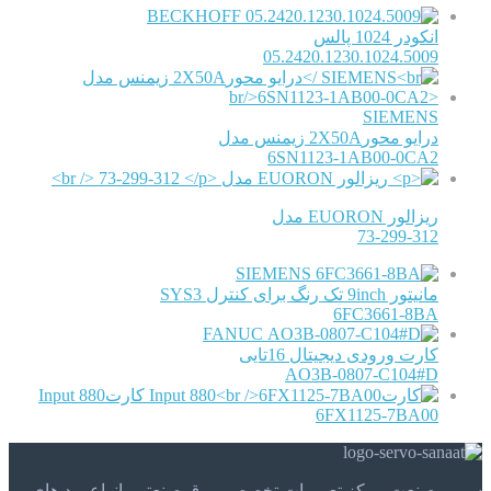
BECKHOFF
انکودر 1024 پالس
05.2420.1230.1024.5009
SIEMENS
درایو محور2X50A زیمنس مدل
6SN1123-1AB00-0CA2
ریزالور EUORON مدل
73-299-312
SIEMENS
مانیتور 9inch تک رنگ برای کنترل SYS3
6FC3661-8BA
FANUC
کارت ورودی دیجیتال 16تایی
AO3B-0807-C104#D
کارتInput 880
6FX1125-7BA00
سروو صنعت مرکز تعمیرات تخصصی برق صنعتی، انواع برد های