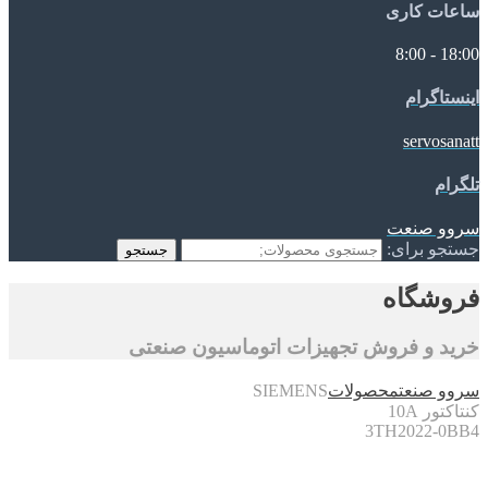
ساعات کاری
18:00 - 8:00
اینستاگرام
servosanatt
تلگرام
سروو صنعت
جستجو برای:
جستجو
فروشگاه
خرید و فروش تجهیزات اتوماسیون صنعتی
سروو صنعت
محصولات
SIEMENS
کنتاکتور 10A
3TH2022-0BB4