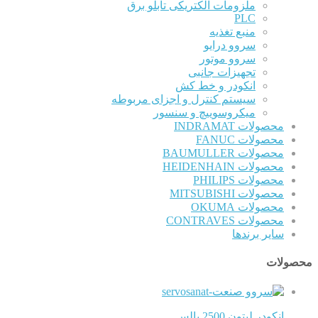
ملزومات الکتریکی تابلو برق
PLC
منبع تغذیه
سروو درایو
سروو موتور
تجهیزات جانبی
انکودر و خط کش
سیستم کنترل و اجزای مربوطه
میکروسوییچ و سنسور
محصولات INDRAMAT
محصولات FANUC
محصولات BAUMULLER
محصولات HEIDENHAIN
محصولات PHILIPS
محصولات MITSUBISHI
محصولات OKUMA
محصولات CONTRAVES
سایر برندها
محصولات
انکودر لیتون 2500 پالس