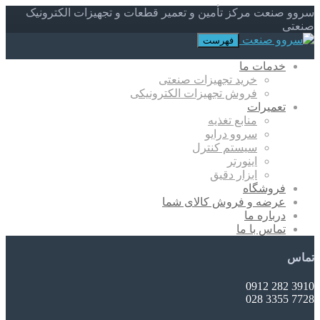
سروو صنعت مرکز تأمین و تعمیر قطعات و تجهیزات الکترونیک
صنعتی
فهرست
خدمات ما
خرید تجهیزات صنعتی
فروش تجهیزات الکترونیکی
تعمیرات
منابع تغذیه
سروو درایو
سیستم کنترل
اینورتر
ابزار دقیق
فروشگاه
عرضه و فروش کالای شما
درباره ما
تماس با ما
تماس
3910 282 0912
7728 3355 028