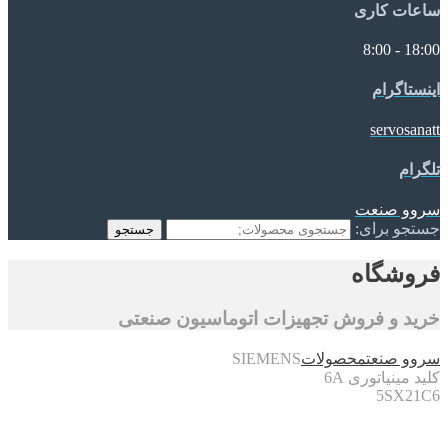
ساعات کاری
18:00 - 8:00
اینستاگرام
servosanatt
تلگرام
سروو صنعت
جستجو برای:
جستجو
فروشگاه
خرید و فروش تجهیزات اتوماسیون صنعتی
سروو صنعت
محصولات
SIEMENS
کلید مینیاتوری 6A
5SX21C6