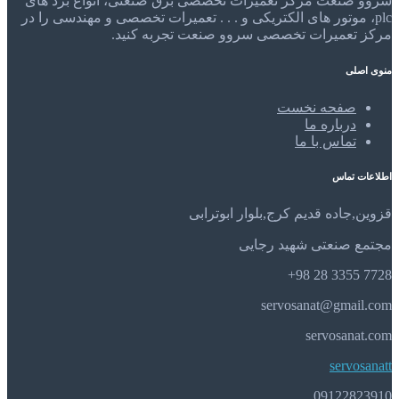
سروو صنعت مرکز تعمیرات تخصصی برق صنعتی، انواع برد های
plc، موتور های الکتریکی و . . . تعمیرات تخصصی و مهندسی را در
مرکز تعمیرات تخصصی سروو صنعت تجربه کنید.
منوی اصلی
صفحه نخست
درباره ما
تماس با ما
اطلاعات تماس
قزوین,جاده قدیم کرج,بلوار ابوترابی
مجتمع صنعتی شهید رجایی
7728 3355 28 98+
servosanat@gmail.com
servosanat.com
servosanatt
09122823910