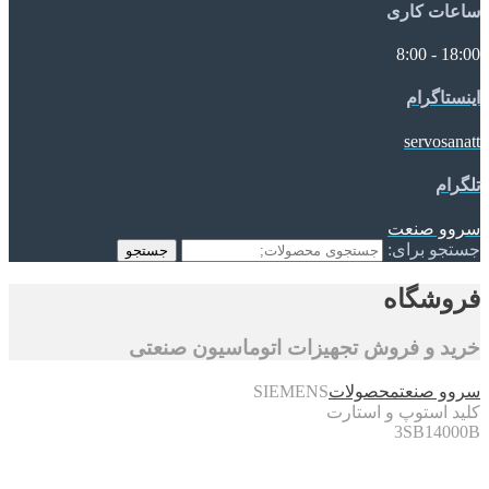
ساعات کاری
18:00 - 8:00
اینستاگرام
servosanatt
تلگرام
سروو صنعت
جستجو برای:
جستجو
فروشگاه
خرید و فروش تجهیزات اتوماسیون صنعتی
سروو صنعت
محصولات
SIEMENS
کلید استوپ و استارت
3SB14000B