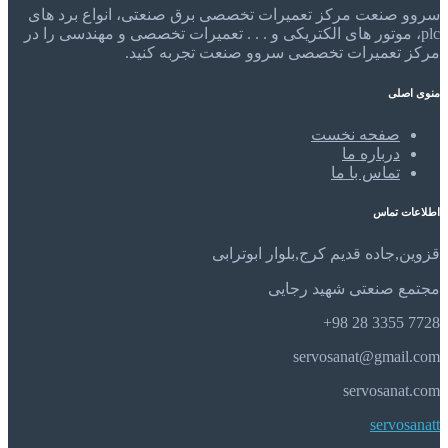
سروو صنعت مرکز تعمیرات تخصصی برق صنعتی، انواع برد های
plc، موتور های الکتریکی و . . . تعمیرات تخصصی و مهندسی را در
مرکز تعمیرات تخصصی سروو صنعت تجربه کنید.
منوی اصلی
صفحه نخست
درباره ما
تماس با ما
اطلاعات تماس
قزوین,جاده قدیم کرج,بلوار ابوترابی
مجتمع صنعتی شهید رجایی
7728 3355 28 98+
servosanat@gmail.com
servosanat.com
servosanatt