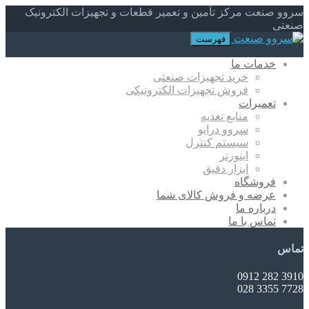
سروو صنعت مرکز تأمین و تعمیر قطعات و تجهیزات الکترونیک
صنعتی
فهرست
خدمات ما
خرید تجهیزات صنعتی
فروش تجهیزات الکترونیکی
تعمیرات
منابع تغذیه
سروو درایو
سیستم کنترل
اینورتر
ابزار دقیق
فروشگاه
عرضه و فروش کالای شما
درباره ما
تماس با ما
تماس
3910 282 0912
7728 3355 028