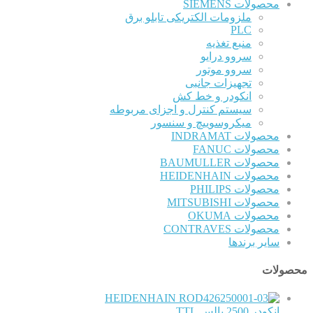
محصولات SIEMENS
ملزومات الکتریکی تابلو برق
PLC
منبع تغذیه
سروو درایو
سروو موتور
تجهیزات جانبی
انکودر و خط کش
سیستم کنترل و اجزای مربوطه
میکروسوییچ و سنسور
محصولات INDRAMAT
محصولات FANUC
محصولات BAUMULLER
محصولات HEIDENHAIN
محصولات PHILIPS
محصولات MITSUBISHI
محصولات OKUMA
محصولات CONTRAVES
سایر برندها
محصولات
HEIDENHAIN
انکودر 2500 پالس TTL