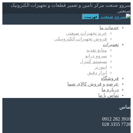
سروو صنعت مرکز تأمین و تعمیر قطعات و تجهیزات الکترونیک
صنعتی
فهرست
خدمات ما
خرید تجهیزات صنعتی
فروش تجهیزات الکترونیکی
تعمیرات
منابع تغذیه
سروو درایو
سیستم کنترل
اینورتر
ابزار دقیق
فروشگاه
عرضه و فروش کالای شما
درباره ما
تماس با ما
تماس
3910 282 0912
7728 3355 028