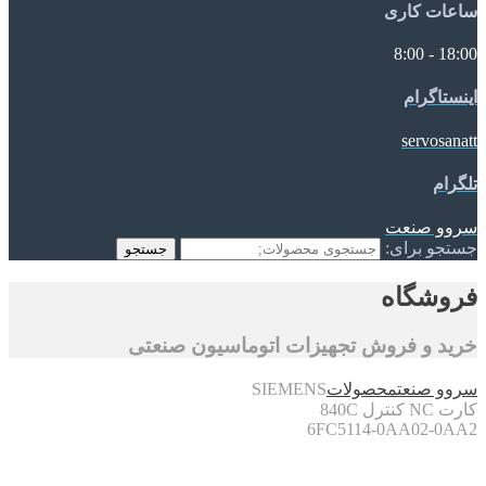
ساعات کاری
18:00 - 8:00
اینستاگرام
servosanatt
تلگرام
سروو صنعت
جستجو برای:
جستجو
فروشگاه
خرید و فروش تجهیزات اتوماسیون صنعتی
سروو صنعت
محصولات
SIEMENS
کارت NC کنترل 840C
6FC5114-0AA02-0AA2