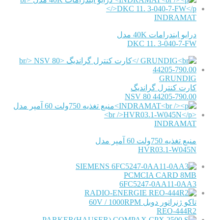
INDRAMAT
درایو ایندرامات 40K مدل
DKC 11. 3-040-7-FW
GRUNDIG
کارت کنترل گراندیگ
NSV 80 44205-790.00
INDRAMAT
منبع تغذیه 750ولت 60 آمپر مدل
HVR03.1-W045N
SIEMENS
PCMCIA CARD 8MB
6FC5247-0AA11-0AA3
RADIO-ENERGIE
تاکو ژنراتور دوبل 60V / 1000RPM
REO-444R2
PARKER(HAUSER)