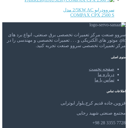
سروودرایو 2/5KW AC مدل
COMPAX CPX 2500 S
سروو صنعت مرکز تعمیرات تخصصی برق صنعتی، انواع برد های
plc، موتور های الکتریکی و . . . تعمیرات تخصصی و مهندسی را در
مرکز تعمیرات تخصصی سروو صنعت تجربه کنید.
منوی اصلی
صفحه نخست
درباره ما
تماس با ما
اطلاعات تماس
قزوین,جاده قدیم کرج,بلوار ابوترابی
مجتمع صنعتی شهید رجایی
7728 3355 28 98+