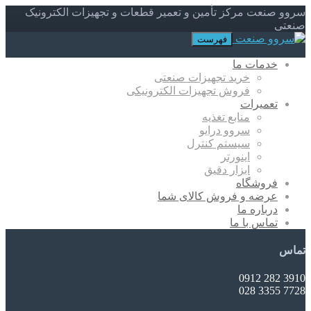
سروو صنعت مرکز تأمین و تعمیر قطعات و تجهیزات الکترونیک
صنعتی
فهرست
خدمات ما
خرید تجهیزات صنعتی
فروش تجهیزات الکترونیکی
تعمیرات
منابع تغذیه
سروو درایو
سیستم کنترل
اینورتر
ابزار دقیق
فروشگاه
عرضه و فروش کالای شما
درباره ما
تماس با ما
تماس
3910 282 0912
7728 3355 028