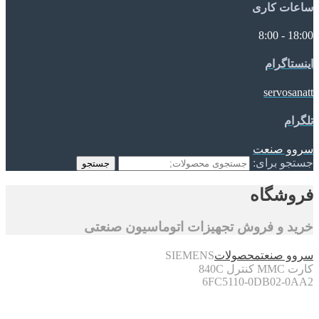
ساعات کاری
18:00 - 8:00
اینستاگرام
servosanatt
تلگرام
سروو صنعت
جستجو برای:
جستجو
فروشگاه
خرید و فروش تجهیزات اتوماسیون صنعتی
سروو صنعت
محصولات
SIEMENS
کارت MMC کنترل 840C
6FC5110-0DB02-0AA2