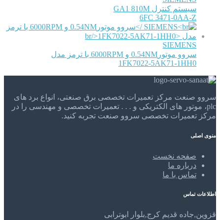
سیستم کنترل GA1 810M
6FC 3471-0AA-Z
SIEMENS
سروو موتور0.54NM و 6000RPM با ترمز مدل
1FK7022-5AK71-1HH0
سروو صنعت مرکز تعمیرات تخصصی برق صنعتی، انواع برد های
plc، موتور های الکتریکی و . . . تعمیرات تخصصی و مهندسی را در
مرکز تعمیرات تخصصی سروو صنعت تجربه کنید.
منوی اصلی
صفحه نخست
درباره ما
تماس با ما
اطلاعات تماس
قزوین,جاده قدیم کرج,بلوار ابوترابی