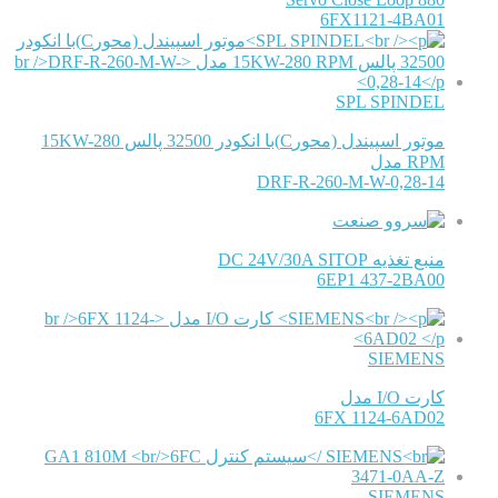
6FX1121-4BA01
SPL SPINDEL
موتور اسپیندل (محورC)با انکودر 32500 پالس 15KW-280
RPM مدل
DRF-R-260-M-W-0,28-14
منبع تغذیه DC 24V/30A SITOP
6EP1 437-2BA00
SIEMENS
کارت I/O مدل
6FX 1124-6AD02
SIEMENS