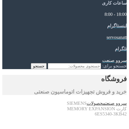
ساعات کاری
18:00 - 8:00
اینستاگرام
servosanatt
تلگرام
سروو صنعت
جستجو برای:
جستجو
فروشگاه
خرید و فروش تجهیزات اتوماسیون صنعتی
سروو صنعت
محصولات
SIEMENS
کارت MEMORY EXPANSION
6ES5340-3KB42