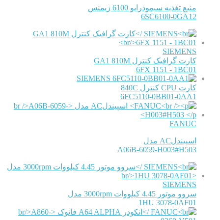
منبع تغذیه سیمودرایو 6100 زیمنس
6SC6100-0GA12
SIEMENS
کارت گرافیک کنترل GA1 810M
6FX 1151 - 1BC01
SIEMENS
کارت CPU کنترل 840C
6FC5110-0BB01-0AA1
FANUC
اسپیندلAC مدل
A06B-6059-H003#H503
SIEMENS
سروو موتور 4.45 کیلووات 3000rpm مدل
1HU 3078-0AF01