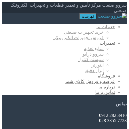
سروو صنعت مرکز تأمین و تعمیر قطعات و تجهیزات الکترونیک
صنعتی
فهرست
خدمات ما
خرید تجهیزات صنعتی
فروش تجهیزات الکترونیکی
تعمیرات
منابع تغذیه
سروو درایو
سیستم کنترل
اینورتر
ابزار دقیق
فروشگاه
عرضه و فروش کالای شما
درباره ما
تماس با ما
تماس
3910 282 0912
7728 3355 028