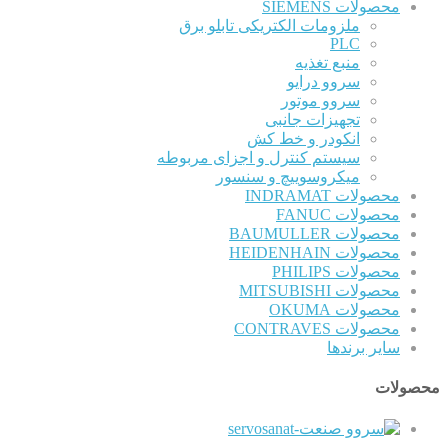
محصولات SIEMENS
ملزومات الکتریکی تابلو برق
PLC
منبع تغذیه
سروو درایو
سروو موتور
تجهیزات جانبی
انکودر و خط کش
سیستم کنترل و اجزای مربوطه
میکروسوییچ و سنسور
محصولات INDRAMAT
محصولات FANUC
محصولات BAUMULLER
محصولات HEIDENHAIN
محصولات PHILIPS
محصولات MITSUBISHI
محصولات OKUMA
محصولات CONTRAVES
سایر برندها
محصولات