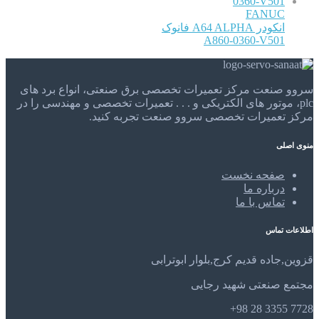
FANUC
انکودر A64 ALPHA فانوک
A860-0360-V501
سروو صنعت مرکز تعمیرات تخصصی برق صنعتی، انواع برد های
plc، موتور های الکتریکی و . . . تعمیرات تخصصی و مهندسی را در
مرکز تعمیرات تخصصی سروو صنعت تجربه کنید.
منوی اصلی
صفحه نخست
درباره ما
تماس با ما
اطلاعات تماس
قزوین,جاده قدیم کرج,بلوار ابوترابی
مجتمع صنعتی شهید رجایی
7728 3355 28 98+