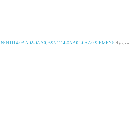
ب ها:
6SN1114-0AA02-0AA0 SIEMENS کارت پوزیشن کنترل
,
6SN1114-0AA02-0AA0