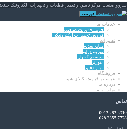
سروو صنعت مرکز تأمین و تعمیر قطعات و تجهیزات الکترونیک صنعت
فهرست
خدمات ما
خرید تجهیزات صنعتی
فروش تجهیزات الکترونیکی
تعمیرات
منابع تغذیه
سروو درایو
سیستم کنترل
اینورتر
ابزار دقیق
فروشگاه
عرضه و فروش کالای شما
درباره ما
تماس با ما
تماس
3910 282 0912
7728 3355 028