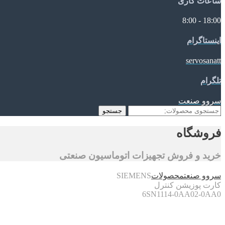
ساعات کاری
18:00 - 8:00
اینستاگرام
servosanatt
تلگرام
سروو صنعت
جستجو
جستجو
برای:
فروشگاه
خرید و فروش تجهیزات اتوماسیون صنعتی
سروو صنعت
محصولات
SIEMENS
کارت پوزیشن کنترل
6SN1114-0AA02-0AA0