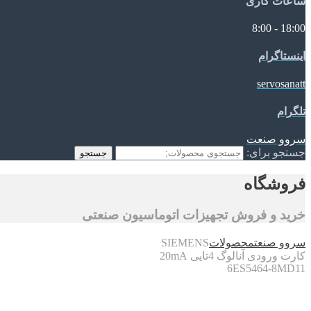
ساعات کاری
18:00 - 8:00
اینستاگرام
servosanatt
تلگرام
سروو صنعت
جستجو برای:
جستجو
فروشگاه
خرید و فروش تجهیزات اتوماسیون صنعتی
سروو صنعت
محصولات
SIEMENS
کارت ورودی آنالوگ 4تایی 20mA
6ES5464-8MD11