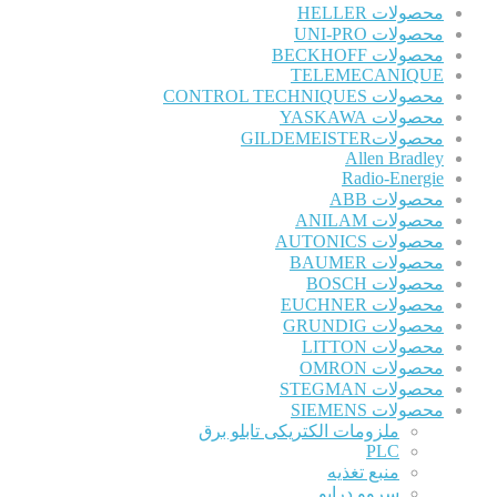
محصولات HELLER
محصولات UNI-PRO
محصولات BECKHOFF
TELEMECANIQUE
محصولات CONTROL TECHNIQUES
محصولات YASKAWA
محصولاتGILDEMEISTER
Allen Bradley
Radio-Energie
محصولات ABB
محصولات ANILAM
محصولات AUTONICS
محصولات BAUMER
محصولات BOSCH
محصولات EUCHNER
محصولات GRUNDIG
محصولات LITTON
محصولات OMRON
محصولات STEGMAN
محصولات SIEMENS
ملزومات الکتریکی تابلو برق
PLC
منبع تغذیه
سروو درایو