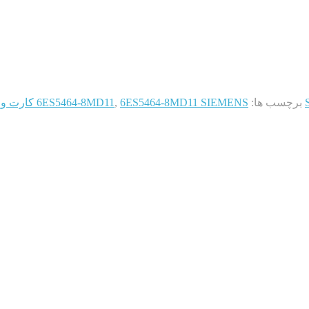
برچسب ها:
6ES5464-8MD11 SIEMENS کارت ورودی آنالوگ 4تایی 20mA
,
6ES5464-8MD11