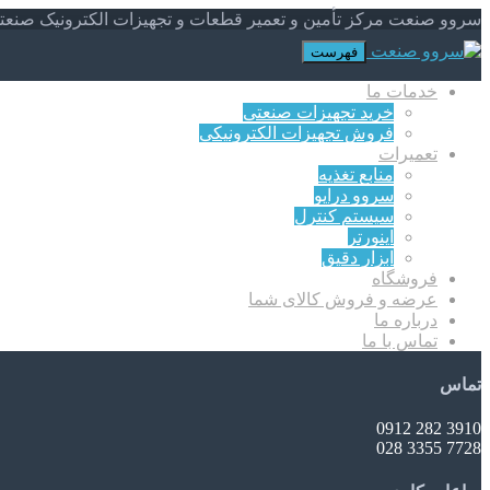
سروو صنعت مرکز تأمین و تعمیر قطعات و تجهیزات الکترونیک صنعت
فهرست
خدمات ما
خرید تجهیزات صنعتی
فروش تجهیزات الکترونیکی
تعمیرات
منابع تغذیه
سروو درایو
سیستم کنترل
اینورتر
ابزار دقیق
فروشگاه
عرضه و فروش کالای شما
درباره ما
تماس با ما
تماس
3910 282 0912
7728 3355 028