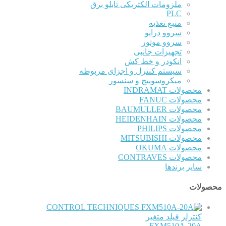
ملزومات الکتریکی تابلو برق
PLC
منبع تغذیه
سروو درایو
سروو موتور
تجهیزات جانبی
انکودر و خط کش
سیستم کنترل و اجزای مربوطه
میکروسوییچ و سنسور
محصولات INDRAMAT
محصولات FANUC
محصولات BAUMULLER
محصولات HEIDENHAIN
محصولات PHILIPS
محصولات MITSUBISHI
محصولات OKUMA
محصولات CONTRAVES
سایر برندها
محصولات
CONTROL TECHNIQUES
کنترلر فیلد متغیر
FXM510A-20A