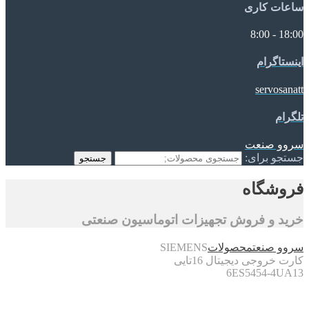
ساعات کاری
18:00 - 8:00
اینستاگرام
servosanatt
تلگرام
سروو صنعت
جستجو برای:
جستجو
فروشگاه
خرید و فروش تجهیزات اتوماسیون صنعتی
سروو صنعت
محصولات
SIEMENS
کارت خروجی دیجیتال 16تایی
6ES5454-4UA13