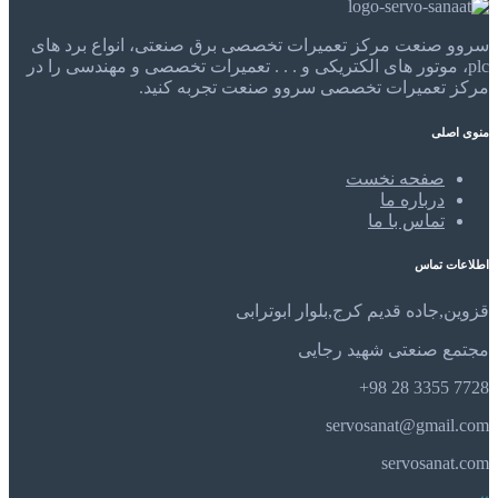
سروو صنعت مرکز تعمیرات تخصصی برق صنعتی، انواع برد های
plc، موتور های الکتریکی و . . . تعمیرات تخصصی و مهندسی را در
مرکز تعمیرات تخصصی سروو صنعت تجربه کنید.
منوی اصلی
صفحه نخست
درباره ما
تماس با ما
اطلاعات تماس
قزوین,جاده قدیم کرج,بلوار ابوترابی
مجتمع صنعتی شهید رجایی
7728 3355 28 98+
servosanat@gmail.com
servosanat.com