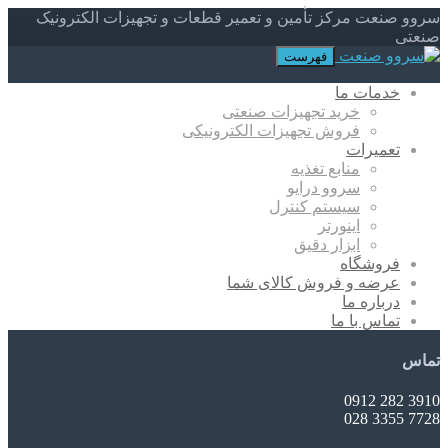
سروو صنعت مرکز تأمین و تعمیر قطعات و تجهیزات الکترونیک
صنعتی
فهرست
خدمات ما
خرید تجهیزات صنعتی
فروش تجهیزات الکترونیکی
تعمیرات
منابع تغذیه
سروو درایو
سیستم کنترل
اینورتر
ابزار دقیق
فروشگاه
عرضه و فروش کالای شما
درباره ما
تماس با ما
تماس
3910 282 0912
7728 3355 028