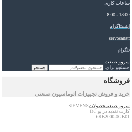
ساعات کاری
18:00 - 8:00
اینستاگرام
servosanatt
تلگرام
سروو صنعت
جستجو برای:
جستجو
فروشگاه
خرید و فروش تجهیزات اتوماسیون صنعتی
سروو صنعت
محصولات
SIEMENS
کارت تغذیه درایو DC
6RB2000-0GB01