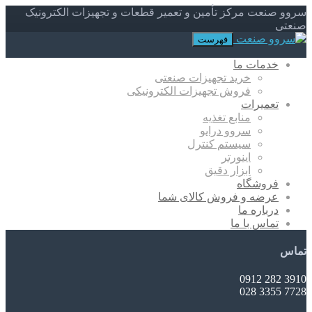
سروو صنعت مرکز تأمین و تعمیر قطعات و تجهیزات الکترونیک
صنعتی
فهرست
خدمات ما
خرید تجهیزات صنعتی
فروش تجهیزات الکترونیکی
تعمیرات
منابع تغذیه
سروو درایو
سیستم کنترل
اینورتر
ابزار دقیق
فروشگاه
عرضه و فروش کالای شما
درباره ما
تماس با ما
تماس
3910 282 0912
7728 3355 028