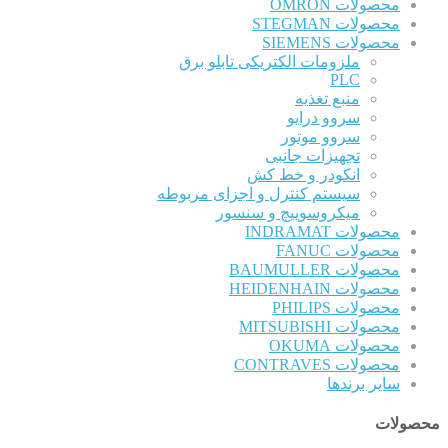
محصولات OMRON
محصولات STEGMAN
محصولات SIEMENS
ملزومات الکتریکی تابلو برق
PLC
منبع تغذیه
سروو درایو
سروو موتور
تجهیزات جانبی
انکودر و خط کش
سیستم کنترل و اجزای مربوطه
میکروسوییچ و سنسور
محصولات INDRAMAT
محصولات FANUC
محصولات BAUMULLER
محصولات HEIDENHAIN
محصولات PHILIPS
محصولات MITSUBISHI
محصولات OKUMA
محصولات CONTRAVES
سایر برندها
محصولات