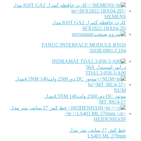
SIEMENS
کارت حافظه کنترل 810T GA2 مدل
6FX1822-1BX04-2D
FANUC INTERFACE MODULE IF01D
A03B-0801-C104
INDRAMAT
درایور اسپیندل 50A
TDA1.3-050-3-A00
NUM
موتور DC دور2500 ولت140 4.5NMمدل
MT 30U4-57
HEIDENHAIN
خط کش 27 سانتی متر مدل
LS403 ML 270mm