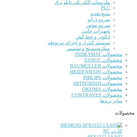
ملزومات الکتریکی تابلو برق
PLC
منبع تغذیه
سروو درایو
سروو موتور
تجهیزات جانبی
انکودر و خط کش
سیستم کنترل و اجزای مربوطه
میکروسوییچ و سنسور
محصولات INDRAMAT
محصولات FANUC
محصولات BAUMULLER
محصولات HEIDENHAIN
محصولات PHILIPS
محصولات MITSUBISHI
محصولات OKUMA
محصولات CONTRAVES
سایر برندها
محصولات
SIEMENS
کارت NC
6FX1122-1AA02