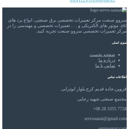
6SN1123-1AA00-0BA1
سروو صنعت مرکز تعمیرات تخصصی برق صنعتی، انواع برد های
plc، موتور های الکتریکی و . . . تعمیرات تخصصی و مهندسی را در
مرکز تعمیرات تخصصی سروو صنعت تجربه کنید.
منوی اصلی
صفحه نخست
درباره ما
تماس با ما
اطلاعات تماس
قزوین,جاده قدیم کرج,بلوار ابوترابی
مجتمع صنعتی شهید رجایی
7728 3355 28 98+
servosanat@gmail.com
servosanat.com