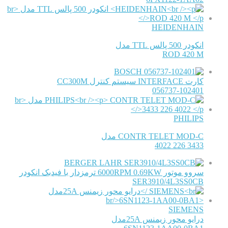
HEIDENHAIN
انکودر 500 پالس TTL مدل
ROD 420 M
BOSCH
کارت INTERFACE سیستم کنترل CC300M
056737-102401
PHILIPS
CONTR TELET MOD-C مدل
3433 226 4022
BERGER LAHR
سروو موتور 6000RPM 0.69KW ترمزدار با فیدبک انکودر
SER3910/4L3SS0CB
SIEMENS
درایو محور زیمنس 25Aمدل