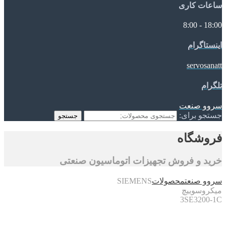
ساعات کاری
18:00 - 8:00
اینستاگرام
servosanatt
تلگرام
سروو صنعت
جستجو برای:
جستجو
فروشگاه
خرید و فروش تجهیزات اتوماسیون صنعتی
سروو صنعت
محصولات
SIEMENS
میکروسوییچ
3SE3200-1C