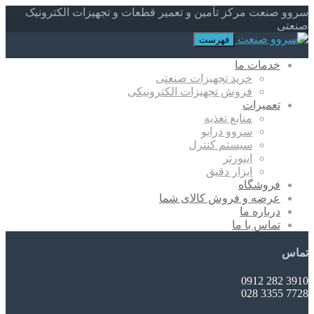
سروو صنعت مرکز تأمین و تعمیر قطعات و تجهیزات الکترونیک
صنعتی
فهرست
خدمات ما
خرید تجهیزات صنعتی
فروش تجهیزات الکترونیکی
تعمیرات
منابع تغذیه
سروو درایو
سیستم کنترل
اینورتر
ابزار دقیق
فروشگاه
عرضه و فروش کالای شما
درباره ما
تماس با ما
تماس
3910 282 0912
7728 3355 028