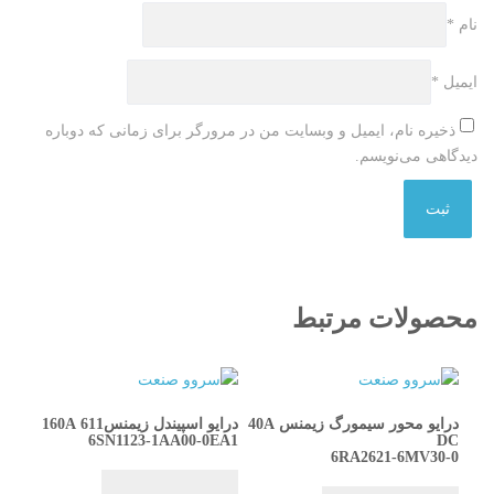
نام
*
ایمیل
*
ذخیره نام، ایمیل و وبسایت من در مرورگر برای زمانی که دوباره
دیدگاهی می‌نویسم.
محصولات مرتبط
درایو محور سیمورگ زیمنس 40A
درایو اسپیندل زیمنس611 160A
6SN1123-1AA00-0EA1
DC
6RA2621-6MV30-0