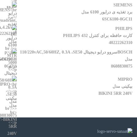
SIEMENS
برد تغذیه ی درایور 6100 مدل
6SC6100-0GC11
PHILIPS
کارت حافظه برای کنترل PHILIPS 432
40222262310
BOSCHسروو درایو دیجیتال 110/220vAC,50/60HZ, 0.3A ،SE50
مدل
0608830075
MIPRO
بیکینی مدل
BIKINI 5RR 240V