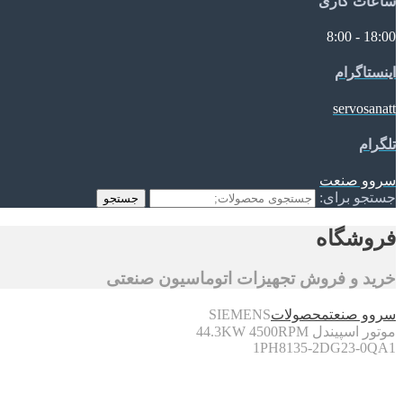
ساعات کاری
18:00 - 8:00
اینستاگرام
servosanatt
تلگرام
سروو صنعت
جستجو برای:
جستجو
فروشگاه
خرید و فروش تجهیزات اتوماسیون صنعتی
سروو صنعت
محصولات
SIEMENS
موتور اسپیندل 44.3KW 4500RPM
1PH8135-2DG23-0QA1