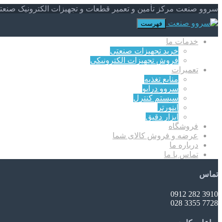
سروو صنعت مرکز تأمین و تعمیر قطعات و تجهیزات الکترونیک صنعت
فهرست
خدمات ما
خرید تجهیزات صنعتی
فروش تجهیزات الکترونیکی
تعمیرات
منابع تغذیه
سروو درایو
سیستم کنترل
اینورتر
ابزار دقیق
فروشگاه
عرضه و فروش کالای شما
درباره ما
تماس با ما
تماس
3910 282 0912
7728 3355 028