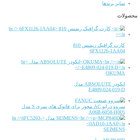
سایر برندها
محصولات
کارت گرافیک زیمنس 810
6FX1126-1AA04
OKUMA
انکودر ABSOLUTE مدل
E4809-024-019-D
FANUC
سروو درایو AC محور برای فانوک های سری S مدل
A06B-6058-H005
SEIMENS