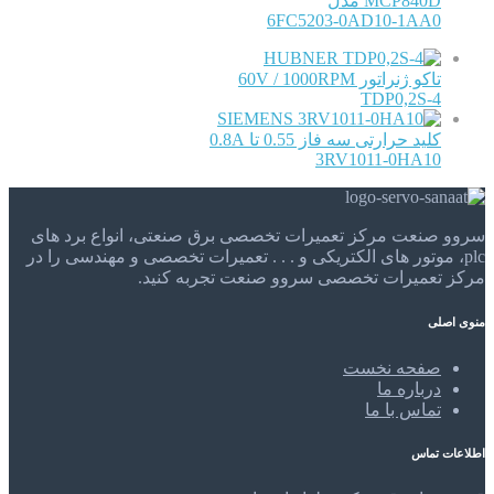
MCP840D مدل
6FC5203-0AD10-1AA0
HUBNER
تاکو ژنراتور 60V / 1000RPM
TDP0,2S-4
SIEMENS
کلید حرارتی سه فاز 0.55 تا 0.8A
3RV1011-0HA10
سروو صنعت مرکز تعمیرات تخصصی برق صنعتی، انواع برد های
plc، موتور های الکتریکی و . . . تعمیرات تخصصی و مهندسی را در
مرکز تعمیرات تخصصی سروو صنعت تجربه کنید.
منوی اصلی
صفحه نخست
درباره ما
تماس با ما
اطلاعات تماس