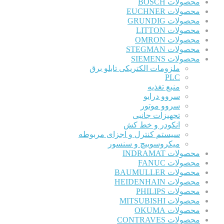
محصولات BOSCH
محصولات EUCHNER
محصولات GRUNDIG
محصولات LITTON
محصولات OMRON
محصولات STEGMAN
محصولات SIEMENS
ملزومات الکتریکی تابلو برق
PLC
منبع تغذیه
سروو درایو
سروو موتور
تجهیزات جانبی
انکودر و خط کش
سیستم کنترل و اجزای مربوطه
میکروسوییچ و سنسور
محصولات INDRAMAT
محصولات FANUC
محصولات BAUMULLER
محصولات HEIDENHAIN
محصولات PHILIPS
محصولات MITSUBISHI
محصولات OKUMA
محصولات CONTRAVES