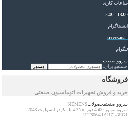
ساعات کاری
18:00 - 8:00
اینستاگرام
servosanatt
تلگرام
سروو صنعت
جستجو برای:
جستجو
فروشگاه
خرید و فروش تجهیزات اتوماسیون صنعتی
سروو صنعت
محصولات
SIEMENS
سروو موتور 4500 دور 4.3Nm با انکودر ابسولوت 2048
1FT6064-1AH71-3EG1