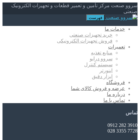
سروو صنعت مرکز تأمین و تعمیر قطعات و تجهیزات الکترونیک
صنعتی
فهرست
خدمات ما
خرید تجهیزات صنعتی
فروش تجهیزات الکترونیکی
تعمیرات
منابع تغذیه
سروو درایو
سیستم کنترل
اینورتر
ابزار دقیق
فروشگاه
عرضه و فروش کالای شما
درباره ما
تماس با ما
تماس
3910 282 0912
7728 3355 028