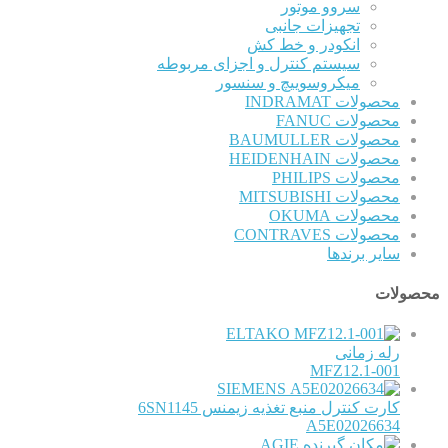
سروو موتور
تجهیزات جانبی
انکودر و خط کش
سیستم کنترل و اجزای مربوطه
میکروسوییچ و سنسور
محصولات INDRAMAT
محصولات FANUC
محصولات BAUMULLER
محصولات HEIDENHAIN
محصولات PHILIPS
محصولات MITSUBISHI
محصولات OKUMA
محصولات CONTRAVES
سایر برندها
محصولات
ELTAKO
رله زمانی
MFZ12.1-001
SIEMENS
کارت کنترل منبع تغذیه زیمنس 6SN1145
A5E02026634
AGIE