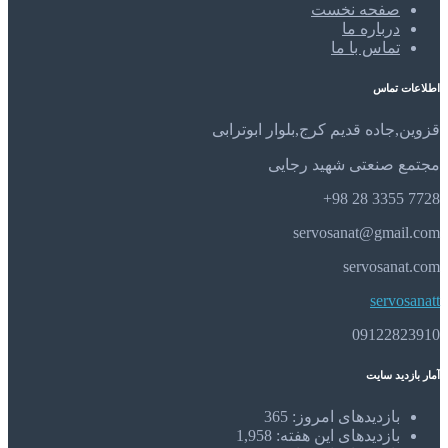
صفحه نخست
درباره ما
تماس با ما
اطلاعات تماس
قزوین,جاده قدیم کرج,بلوار ابوترابی
مجتمع صنعتی شهید رجایی
7728 3355 28 98+
servosanat@gmail.com
servosanat.com
servosanatt
09122823910
آمار بازدید سایت
بازدیدهای امروز:
365
بازدیدهای این هفته:
1,958