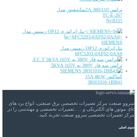
ترانس 380/110 2Aسانتیفیوز مدل
TC-E-267
Nr:8335
SIEMENS
پنل اپراتوری OP12 زیمنس مدل
6FC5203-0AF02-0AA0
F.C.T.
ترانس سه فاز 380V به 5KVA 165V
SIEMENS
کنتاکتور 15A 4KW
3RH1016-1BB41
سروو صنعت مرکز تعمیرات تخصصی برق صنعتی، انواع برد های
plc، موتور های الکتریکی و . . . تعمیرات تخصصی و مهندسی را در
مرکز تعمیرات تخصصی سروو صنعت تجربه کنید.
منوی اصلی