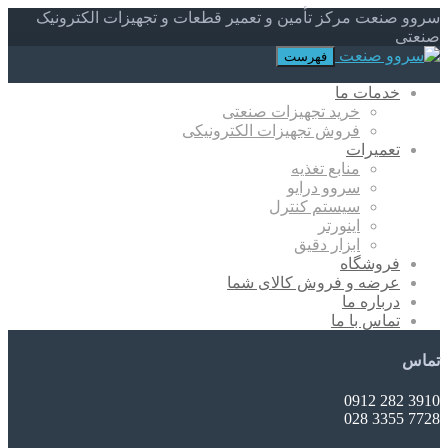
سروو صنعت مرکز تأمین و تعمیر قطعات و تجهیزات الکترونیک
صنعتی
فهرست
خدمات ما
خرید تجهیزات صنعتی
فروش تجهیزات الکترونیکی
تعمیرات
منابع تغذیه
سروو درایو
سیستم کنترل
اینورتر
ابزار دقیق
فروشگاه
عرضه و فروش کالای شما
درباره ما
تماس با ما
تماس
3910 282 0912
7728 3355 028