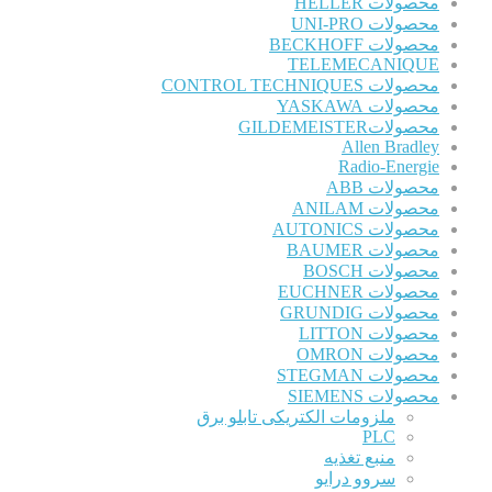
محصولات HELLER
محصولات UNI-PRO
محصولات BECKHOFF
TELEMECANIQUE
محصولات CONTROL TECHNIQUES
محصولات YASKAWA
محصولاتGILDEMEISTER
Allen Bradley
Radio-Energie
محصولات ABB
محصولات ANILAM
محصولات AUTONICS
محصولات BAUMER
محصولات BOSCH
محصولات EUCHNER
محصولات GRUNDIG
محصولات LITTON
محصولات OMRON
محصولات STEGMAN
محصولات SIEMENS
ملزومات الکتریکی تابلو برق
PLC
منبع تغذیه
سروو درایو