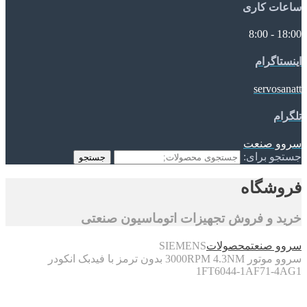
ساعات کاری
18:00 - 8:00
اینستاگرام
servosanatt
تلگرام
سروو صنعت
جستجو برای:
جستجو
فروشگاه
خرید و فروش تجهیزات اتوماسیون صنعتی
سروو صنعت
محصولات
SIEMENS
سروو موتور 3000RPM 4.3NM بدون ترمز با فیدبک انکودر
1FT6044-1AF71-4AG1