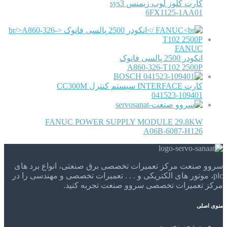
کارت کلوز لوپ زیمنس sys3
6FX1125-1AA01
FANUC
انکودر 2500 پالسی فانوک
A860-326-T102 2500P
BOSCH
کارت INTERFACE سیستم کنترل CC300M
041523-109401
FANUC POWER SUPPLY MODULE 29.8KW
A06B-6087-H126
سروو صنعت مرکز تعمیرات تخصصی برق صنعتی، انواع برد های
plc، موتور های الکتریکی و . . . تعمیرات تخصصی و مهندسی را در
مرکز تعمیرات تخصصی سروو صنعت تجربه کنید.
منوی اصلی
صفحه نخست