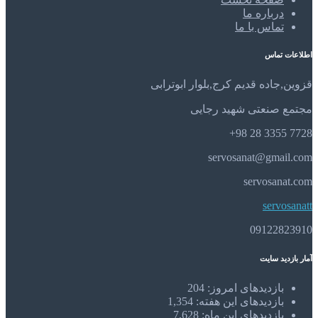
درباره ما
تماس با ما
اطلاعات تماس
قزوین,جاده قدیم کرج,بلوار ابوترابی
مجتمع صنعتی شهید رجایی
7728 3355 28 98+
servosanat@gmail.com
servosanat.com
servosanatt
09122823910
آمار بازدید سایت
بازدیدهای امروز:
204
بازدیدهای این هفته:
1,354
بازدیدهای این ماه:
7,628