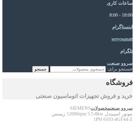
ساعات کاری
18:00 - 8:00
اینستاگرام
servosanatt
تلگرام
سروو صنعت
جستجو برای:
جستجو
فروشگاه
خرید و فروش تجهیزات اتوماسیون صنعتی
سروو صنعت
محصولات
SIEMENS
موتور اسپیندل 12000rpm 5.5-8kw زیمنس
1PH 6103-4GF44-Z