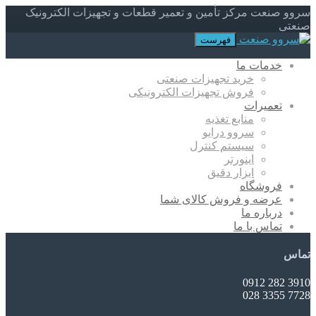
سروو صنعت مرکز تأمین و تعمیر قطعات و تجهیزات الکترونیک
صنعتی
فهرست
خدمات ما
خرید تجهیزات صنعتی
فروش تجهیزات الکترونیکی
تعمیرات
منابع تغذیه
سروو درایو
سیستم کنترل
اینورتر
ابزار دقیق
فروشگاه
عرضه و فروش کالای شما
درباره ما
تماس با ما
تماس
3910 282 0912
7728 3355 028