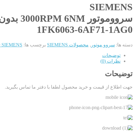
SIEMENS
سرووموتور 3000RPM 6NM بدون ترمز با انکودر ERN1387
1FK6063-6AF71-1AG0
دسته ها:
سروو موتور
,
محصولات SIEMENS
برچسب ها:
FK6063-6AF71-1AG0 SIEMENS
توضیحات
نظرات (0)
توضیحات
جهت اطلاع از قیمت و خرید محصول لطفا با دفتر ما تماس بگیرید.