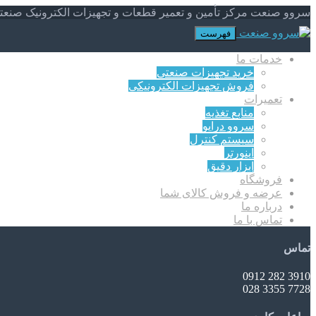
سروو صنعت مرکز تأمین و تعمیر قطعات و تجهیزات الکترونیک صنعت
فهرست
خدمات ما
خرید تجهیزات صنعتی
فروش تجهیزات الکترونیکی
تعمیرات
منابع تغذیه
سروو درایو
سیستم کنترل
اینورتر
ابزار دقیق
فروشگاه
عرضه و فروش کالای شما
درباره ما
تماس با ما
تماس
3910 282 0912
7728 3355 028