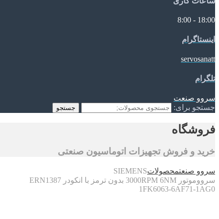
ساعات کاری
18:00 - 8:00
اینستاگرام
servosanatt
تلگرام
سروو صنعت
جستجو برای:
جستجو
فروشگاه
خرید و فروش تجهیزات اتوماسیون صنعتی
سروو صنعت
محصولات
SIEMENS
سرووموتور 3000RPM 6NM بدون ترمز با انکودر ERN1387
1FK6063-6AF71-1AG0