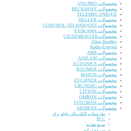
محصولات UNI-PRO
محصولات BECKHOFF
TELEMECANIQUE
محصولات HELLER
محصولات CONTROL TECHNIQUES
محصولات YASKAWA
محصولاتGILDEMEISTER
Allen Bradley
Radio-Energie
محصولات ABB
محصولات ANILAM
محصولات AUTONICS
محصولات BAUMER
محصولات BOSCH
محصولات EUCHNER
محصولات GRUNDIG
محصولات LITTON
محصولات OMRON
محصولات STEGMAN
محصولات SIEMENS
ملزومات الکتریکی تابلو برق
PLC
منبع تغذیه
سروو درایو