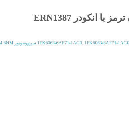
1 سرووموتور 3000RPM 6NM بدون ترمز با انکودر ERN1387
,
1FK6063-6AF71-1AG0