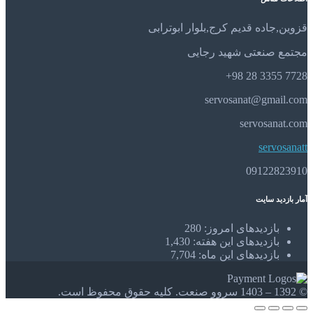
قزوین,جاده قدیم کرج,بلوار ابوترابی
مجتمع صنعتی شهید رجایی
7728 3355 28 98+
servosanat@gmail.com
servosanat.com
servosanatt
09122823910
آمار بازدید سایت
بازدیدهای امروز:
280
بازدیدهای این هفته:
1,430
بازدیدهای این ماه:
7,704
© 1392 – 1403 سروو صنعت. کلیه حقوق محفوظ است.