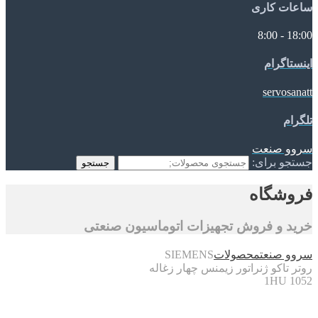
ساعات کاری
18:00 - 8:00
اینستاگرام
servosanatt
تلگرام
سروو صنعت
جستجو برای:
جستجو
فروشگاه
خرید و فروش تجهیزات اتوماسیون صنعتی
سروو صنعت
محصولات
SIEMENS
روتر تاکو ژنراتور زیمنس چهار زغاله
1HU 1052