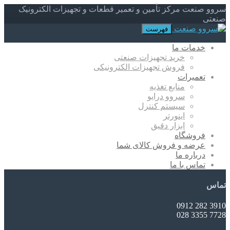
سروو صنعت مرکز تأمین و تعمیر قطعات و تجهیزات الکترونیک
صنعتی
فهرست
خدمات ما
خرید تجهیزات صنعتی
فروش تجهیزات الکترونیکی
تعمیرات
منابع تغذیه
سروو درایو
سیستم کنترل
اینورتر
ابزار دقیق
فروشگاه
عرضه و فروش کالای شما
درباره ما
تماس با ما
تماس
3910 282 0912
7728 3355 028